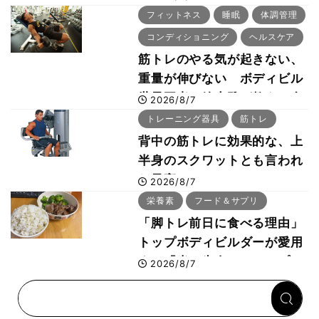
「回復習慣」
フィットネス
睡眠
体調管理
コンディショニング
ヘルスケア
筋トレのやる気が起きない、
重量が伸びない ボディビル
世界王者・鈴木雅が教える食
2026/8/7
事・睡眠・呼吸の整え方
トレーニング器具
筋トレ
背中の筋トレに効果的な、上
半身のスクワットとも言われ
た最高マシン“ノーチラス・
2026/8/7
プルオーバーマシン”とは？
栄養素
フード＆サプリ
「脚トレ前日に食べる理由」
トップボディビルダーが愛用
する「米＋牛肉」のシンプル
2026/8/7
回復メシとは？