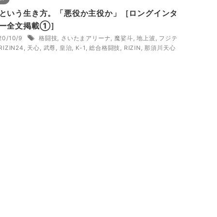
という生き方。「悪役か主役か」［ロングインタ
ー全文掲載①］
20/10/9
格闘技
,
さいたまアリーナ
,
魔娑斗
,
地上波
,
フジテ
RIZIN24
,
天心
,
武尊
,
皇治
,
K-1
,
総合格闘技
,
RIZIN
,
那須川天心