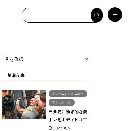
新着記事
トレーニングメニュー
フィットネス
三角筋に効果的な筋
トレをボディビル世
界王者鈴木雅選手が
2026/8/6