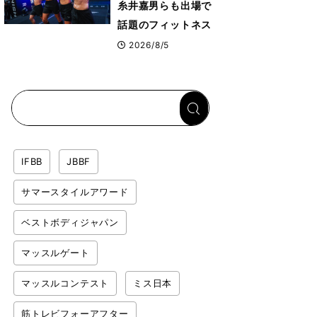
糸井嘉男らも出場で
話題のフィットネス
レースHYROX（ハ
2026/8/5
イロックス）が幕張
メッセで8月6日から
開幕 約1万2,000
人が集結
IFBB
JBBF
サマースタイルアワード
ベストボディジャパン
マッスルゲート
マッスルコンテスト
ミス日本
筋トレビフォーアフター