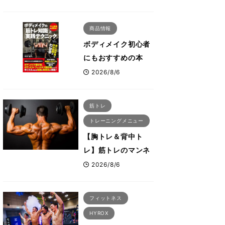
解説！「なかなか大
きくならない肩の鍛
商品情報
え方」前編
ボディメイク初心者
にもおすすめの本
『ボディメイクの筋
2026/8/6
トレ知識と実践テク
ニック』
筋トレ
トレーニングメニュー
【胸トレ＆背中ト
レ】筋トレのマンネ
リ化を感じた時にこ
2026/8/6
そ試したいおすすめ
メニュー「拮抗筋ス
フィットネス
ーパーセット法」
HYROX