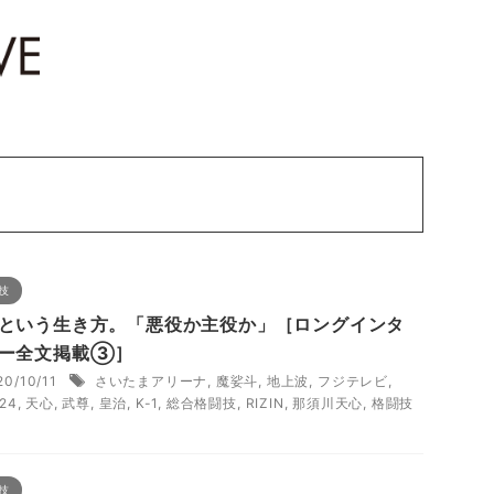
技
という生き方。「悪役か主役か」［ロングインタ
ー全文掲載③］
20/10/11
さいたまアリーナ
,
魔娑斗
,
地上波
,
フジテレビ
,
N24
,
天心
,
武尊
,
皇治
,
K-1
,
総合格闘技
,
RIZIN
,
那須川天心
,
格闘技
技