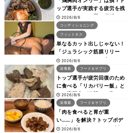
「鶏胸肉オンリー」は損？ト
ップ選手が実践する疲労を残
さないタンパク質＆腸活コン
2026/8/6
ボ
コンディショニング
フィットネス
単なるカット出しじゃない！
「ジュラシック筋膜リリー
ス」が口コミだけで大ヒット
2026/8/6
した納得の理由 木澤大祐が
栄養素
フード＆サプリ
解説
トップ選手が疲労回復のため
に食べる「リカバリー飯」と
は？専門家が絶賛した鶏レバ
2026/8/6
ー活用法
栄養素
フード＆サプリ
「肉を食べると胃が重
い……」を解決？トップボデ
ィビルダーのリカバリー飯を
2026/8/6