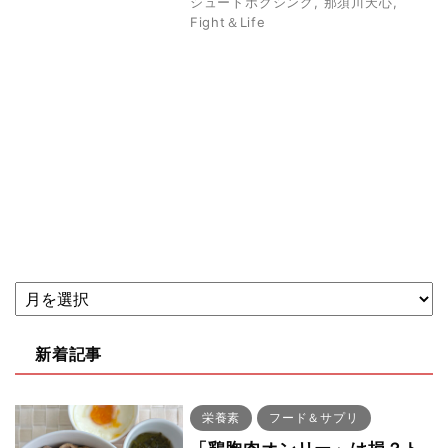
シュートボクシング
,
那須川天心
,
Fight＆Life
新着記事
栄養素
フード＆サプリ