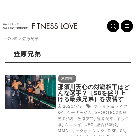
HOME
>
笠原兄弟
笠原兄弟
格闘技
那須川天心の対戦相手はど
んな選手？［SBを盛り上
げる最強兄弟］を復習す
る！
2020/7/9
ファイト＆ライフ
,
K-1
,
シーザージム
,
SHOOTBOXING
,
笠原弘希
,
笠原友希
,
笠原兄弟
,
キック
系
,
ムエタイ
,
UFC
,
総合格闘技
,
MMA
,
キックボクシング
,
RISE
,
SB
,