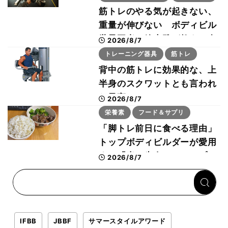
筋トレのやる気が起きない、
重量が伸びない ボディビル
世界王者・鈴木雅が教える食
2026/8/7
事・睡眠・呼吸の整え方
トレーニング器具
筋トレ
背中の筋トレに効果的な、上
半身のスクワットとも言われ
た最高マシン“ノーチラス・
2026/8/7
プルオーバーマシン”とは？
栄養素
フード＆サプリ
「脚トレ前日に食べる理由」
トップボディビルダーが愛用
する「米＋牛肉」のシンプル
2026/8/7
回復メシとは？
IFBB
JBBF
サマースタイルアワード