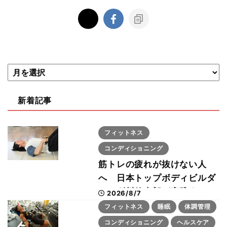
新着記事
フィットネス
コンディショニング
筋トレの疲れが抜けない人
へ 日本トップボディビルダ
ー・刈川啓志郎が実践する
2026/8/7
「回復習慣」
フィットネス
睡眠
体調管理
コンディショニング
ヘルスケア