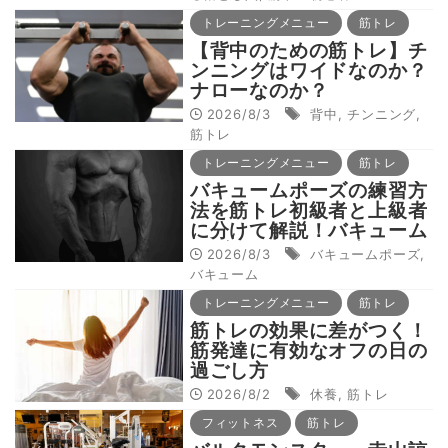
穴❽】
トレーニングメニュー
筋トレ
【背中のための筋トレ】チ
ンニングはワイドなのか？
ナローなのか？
2026/8/3
背中
,
チンニング
,
筋トレ
トレーニングメニュー
筋トレ
バキュームポーズの練習方
法を筋トレ初級者と上級者
に分けて解説！バキューム
とブレーシングの違いと
2026/8/3
バキュームポーズ
,
は？バキュームポーズの練
バキューム
習方法
トレーニングメニュー
筋トレ
筋トレの効果に差がつく！
筋発達に有効なオフの日の
過ごし方
2026/8/2
休養
,
筋トレ
フィットネス
筋トレ