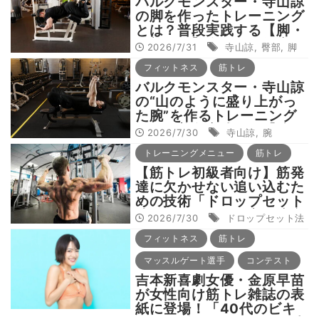
バルクモンスター・寺山諒
の脚を作ったトレーニング
とは？普段実践する【脚・
殿部トレ】全種目を徹底解
2026/7/31
寺山諒
,
臀部
,
脚
説！
フィットネス
筋トレ
バルクモンスター・寺山諒
の“山のように盛り上がっ
た腕”を作るトレーニング
とは？普段実践する【腕ト
2026/7/30
寺山諒
,
腕
レ】全種目を徹底解説！
トレーニングメニュー
筋トレ
【筋トレ初級者向け】筋発
達に欠かせない追い込むた
めの技術「ドロップセット
法」の正しいやり方と注意
2026/7/30
ドロップセット法
点
フィットネス
筋トレ
マッスルゲート選手
コンテスト
吉本新喜劇女優・金原早苗
が女性向け筋トレ雑誌の表
紙に登場！「40代のビキ