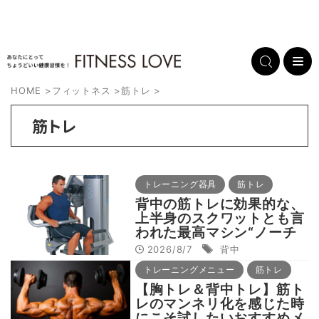
HOME
>
フィットネス
>
筋トレ
>
筋トレ
トレーニング器具
筋トレ
背中の筋トレに効果的な、
上半身のスクワットとも言
われた最高マシン“ノーチ
ラス・プルオーバーマシ
2026/8/7
背中
ン”とは？
トレーニングメニュー
筋トレ
【胸トレ＆背中トレ】筋ト
レのマンネリ化を感じた時
にこそ試したいおすすめメ