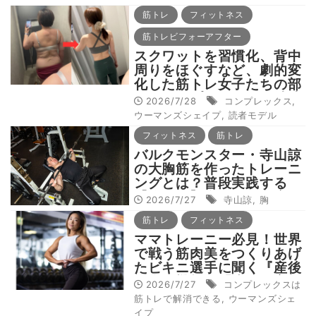
目を徹底解説！
筋トレ
フィットネス
筋トレビフォーアフター
スクワットを習慣化、背中
周りをほぐすなど、劇的変
化した筋トレ女子たちの部
位別コンプレックス解消法
2026/7/28
コンプレックス
,
を調査！【私たち、こんな
ウーマンズシェイプ
,
読者モデル
に変わった！：読者モデル
フィットネス
筋トレ
（全身、背中編）】
バルクモンスター・寺山諒
の大胸筋を作ったトレーニ
ングとは？普段実践する
【胸トレ】全種目を徹底解
2026/7/27
寺山諒
,
胸
説！
筋トレ
フィットネス
ママトレーニー必見！世界
で戦う筋肉美をつくりあげ
たビキニ選手に聞く『産後
に身体機能を「戻す・高め
2026/7/27
コンプレックスは
る」鍛え方』【コンプレッ
筋トレで解消できる
,
ウーマンズシェ
クスは筋トレで解消でき
イプ