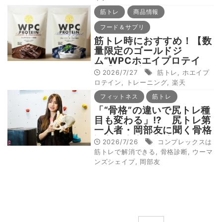
る：産後編】
筋トレ
商品情報
フード＆サプリ
筋トレ時におすすめ！【数
量限定のゴールドジ
ム“WPCホエイプロテイ
ン”】11種類のビタミンを
2026/7/27
筋トレ
,
ホエイプ
配合、フレーバーは2種
ロテイン
,
トレーニング
,
楽天
フィットネス
筋トレ
「“骨格”の違いで尻トレ種
目も変わる」!? 尻トレ第
一人者・岡部友に聞く骨格
診断の本当の意味と活かし
2026/7/26
コンプレックスは
方【コンプレックスは筋ト
筋トレで解消できる
,
骨格診断
,
ウーマ
レで解消できる：お尻編】
ンズシェイプ
,
岡部友