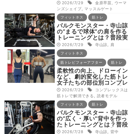
ニは恥ずかしい？そんな時
2026/7/29
金原早苗
,
ウーマ
代にピリオドを！」
ンズシェイプ
,
マッスルゲート
フィットネス
筋トレ
バルクモンスター・寺山諒
の“まるで球体”の肩を作る
トレーニングとは？普段実
践する【肩トレ】全種目を
2026/7/29
寺山諒
,
肩
徹底解説！
フィットネス
筋トレビフォーアフター
筋トレ
柔軟性の向上、ドローイン
など、劇的変化した筋トレ
女子たちの部位別コンプレ
ックス解消法を調査！【私
2026/7/29
コンプレックスは
たち、こんなに変わっ
筋トレで解消できる
,
読者モデル
た！：読者モデル（お尻・
フィットネス
筋トレ
脚、お腹編）】
バルクモンスター・寺山諒
の“広く・厚い”背中を作っ
たトレーニングとは？普段
実践する【背中トレ】全種
2026/7/28
寺山諒
,
背中