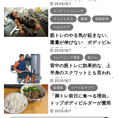
ー・刈川啓志郎が実践する
2026/8/7
「回復習慣」
コンディショニング
フィットネス
睡眠
体調管理
ヘルスケア
筋トレのやる気が起きない、
重量が伸びない ボディビル
世界王者・鈴木雅が教える食
2026/8/7
事・睡眠・呼吸の整え方
トレーニング器具
筋トレ
背中の筋トレに効果的な、上
半身のスクワットとも言われ
た最高マシン“ノーチラス・プ
2026/8/7
ルオーバーマシン”とは？
栄養素
フード＆サプリ
「脚トレ前日に食べる理由」
トップボディビルダーが愛用
する「米＋牛肉」のシンプル
2026/8/7
回復メシとは？