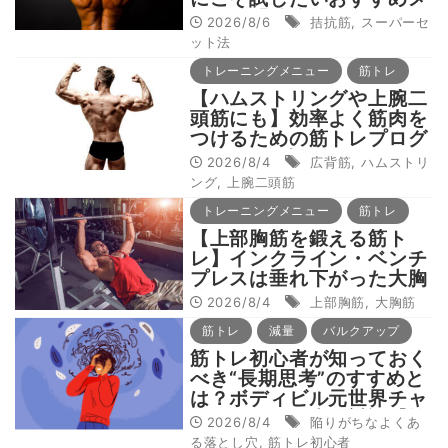
ニュー「拮抗筋スーパーセ
2026/8/6
拮抗筋
,
スーパーセ
ット法」
ット法
トレーニングメニュー
筋トレ
【ハムストリングや上腕二
頭筋にも】効率よく筋肉を
つけるための筋トレプログ
ラム“POF法”とは？
2026/8/4
広背筋
,
ハムストリ
ング
,
上腕二頭筋
トレーニングメニュー
筋トレ
【上部胸筋を鍛える筋ト
レ】インクライン・ベンチ
プレスは垂れ下がった大胸
筋にしないためにやるべき
2026/8/4
上部胸筋
,
大胸筋
種目
筋トレ
減量
バルクアップ
筋トレ初心者が知っておく
べき“長期思考”のすすめと
は？ボディビル元世界チャ
ンピオン・鈴木雅対談【筋
2026/8/4
陥りがちなよくあ
トレ初心者よくある落とし
る落とし穴
,
筋トレ初心者