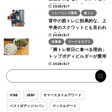
世界王者・鈴木雅が教える食
2026/8/7
事・睡眠・呼吸の整え方
トレーニング器具
筋トレ
背中の筋トレに効果的な、上
半身のスクワットとも言われ
た最高マシン“ノーチラス・
2026/8/7
プルオーバーマシン”とは？
栄養素
フード＆サプリ
「脚トレ前日に食べる理由」
トップボディビルダーが愛用
する「米＋牛肉」のシンプル
2026/8/7
回復メシとは？
IFBB
JBBF
サマースタイルアワード
ベストボディジャパン
マッスルゲート