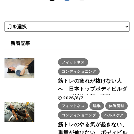
新着記事
フィットネス
コンディショニング
筋トレの疲れが抜けない人
へ 日本トップボディビルダ
ー・刈川啓志郎が実践する
2026/8/7
「回復習慣」
フィットネス
睡眠
体調管理
コンディショニング
ヘルスケア
筋トレのやる気が起きない、
重量が伸びない ボディビル