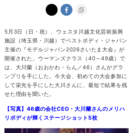
5
月
3
日（日・祝）、ウェスタ川越文化芸術振興
施設（埼玉県・川越）でベストボディ・ジャパン
主催の『モデルジャパン
2026
さいたま大会』が
開催された。ウーマンズクラス（
40
～
49
歳）で
は、大川蘭（おおかわ・らん／
46
）さんがグラ
ンプリを手にした。今大会、初めての大会参加に
して栄光を手にした大川さんに、最短で結果を残
せた理由を聞いた。
【写真】46歳の会社CEO・大川蘭さんのメリハ
リボディが輝くステージショット5枚