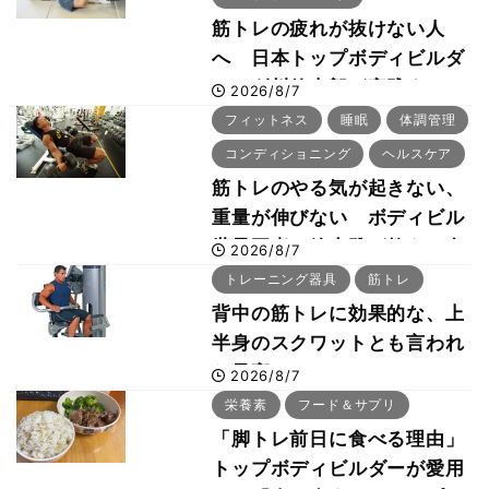
筋トレの疲れが抜けない人
へ 日本トップボディビルダ
ー・刈川啓志郎が実践する
2026/8/7
「回復習慣」
フィットネス
睡眠
体調管理
コンディショニング
ヘルスケア
筋トレのやる気が起きない、
重量が伸びない ボディビル
世界王者・鈴木雅が教える食
2026/8/7
事・睡眠・呼吸の整え方
トレーニング器具
筋トレ
背中の筋トレに効果的な、上
半身のスクワットとも言われ
た最高マシン“ノーチラス・
2026/8/7
プルオーバーマシン”とは？
栄養素
フード＆サプリ
「脚トレ前日に食べる理由」
トップボディビルダーが愛用