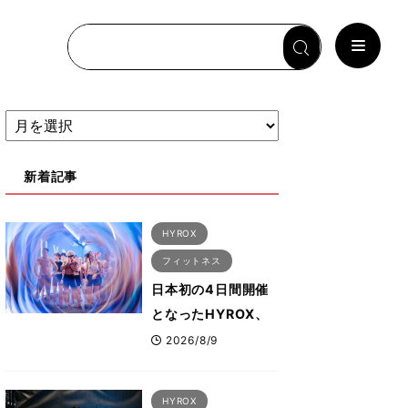
新着記事
HYROX
フィットネス
日本初の4日間開催
となったHYROX、
約1万2000人が幕張
2026/8/9
に集結 すでに
「2028、29年の大
HYROX