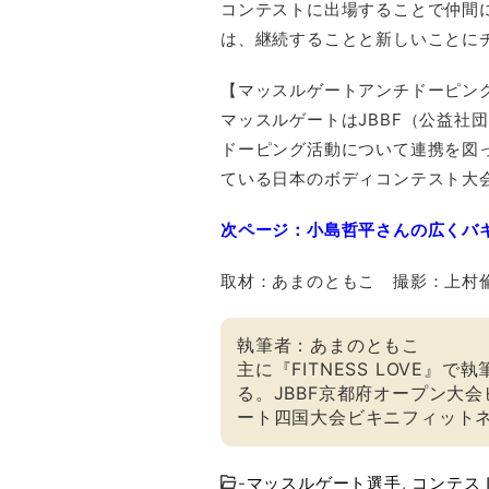
コンテストに出場することで仲間
は、継続することと新しいことに
【マッスルゲートアンチドーピン
マッスルゲートはJBBF（公益社
ドーピング活動について連携を図
ている日本のボディコンテスト大
次ページ：小島哲平さんの広くバ
取材：あまのともこ 撮影：上村
執筆者：あまのともこ
主に『FITNESS LOVE
る。JBBF京都府オープン大
ート四国大会ビキニフィットネ
-
マッスルゲート選手
,
コンテス