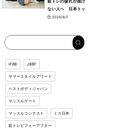
筋トレの疲れが抜け
ない人へ 日本トッ
プボディビルダー・
2026/8/7
刈川啓志郎が実践す
る「回復習慣」
IFBB
JBBF
サマースタイルアワード
ベストボディジャパン
マッスルゲート
マッスルコンテスト
ミス日本
筋トレビフォーアフター