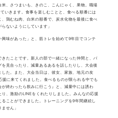
白米、さつまいも、きのこ、こんにゃく、果物。職場
っていきます。食事を楽しむことと、食べる順番には
こ、鶏むね肉、白米の順番で、炭水化物を最後に食べ
がらないようにしています」
か興味があった」と、筋トレを始めて9年目でコンテ
できたことです。新人の部で一緒になった仲間と、バ
グを見合ったり、減量あるあるを話したりし、大会後
ました。また、大会当日は、彼女、家族、地元の友
が応援に来てくれました。食べるものが限られる中でも
会が終わったら飲みに行こう』と、減量中には誘わ
り、激励のLINEをくれたりしました。みんなの応援
えることができました。トレーニングを9年間継続し
りません」