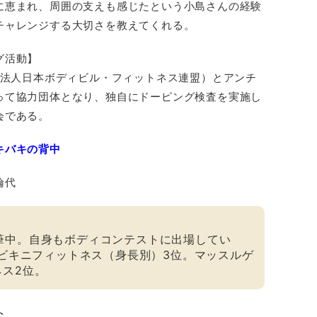
に恵まれ、周囲の支えも感じたという小島さんの経験
チャレンジする大切さを教えてくれる。
グ活動】
団法人日本ボディビル・フィットネス連盟）とアンチ
って協力団体となり、独自にドーピング検査を実施し
会である。
キバキの背中
倫代
』で執筆中。自身もボディコンテストに出場してい
会ビキニフィットネス（身長別）3位。マッスルゲ
ス2位。
ト