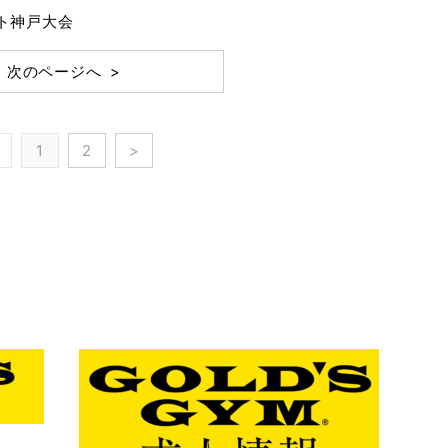
ト神戸大会
次のページへ >
1
2
>