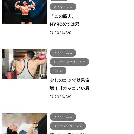
会も準備」
フィットネス
「この筋肉、
HYROXでは邪
魔？」ボディビル元
2026/8/9
日本王者・相澤隼人
が挑戦 バーピーで
フィットネス
は驚異の種目2位
トレーニングメニュー
筋トレ
少しのコツで効果倍
増！【カッコいい肩
を作る三角筋の筋ト
2026/8/9
レ6選】ボディビル
世界王者が解説！
フィットネス
コンディショニング