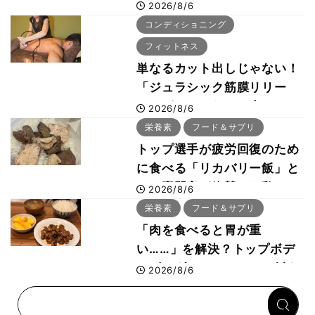
さないタンパク質＆腸活コン
2026/8/6
ボ
コンディショニング
フィットネス
単なるカット出しじゃない！
「ジュラシック筋膜リリー
ス」が口コミだけで大ヒット
2026/8/6
した納得の理由 木澤大祐が
栄養素
フード＆サプリ
解説
トップ選手が疲労回復のため
に食べる「リカバリー飯」と
は？専門家が絶賛した鶏レバ
2026/8/6
ー活用法
栄養素
フード＆サプリ
「肉を食べると胃が重
い……」を解決？トップボデ
ィビルダーのリカバリー飯を
2026/8/6
専門家がロジカル解説