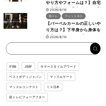
やり方やフォームは？】自宅
で広背筋など背中をつくる方
2026/8/10
法をボディビル世界王者・鈴
筋トレ
フィットネス
木雅選手が解説
【バーベルカールの正しいや
り方は？】下半身から身体を
安定させるのがカギ！
2026/8/10
IFBB
JBBF
サマースタイルアワード
ベストボディジャパン
マッスルゲート
マッスルコンテスト
ミス日本
筋トレビフォーアフター