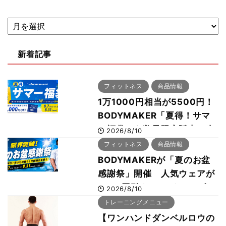
新着記事
フィットネス
商品情報
1万1000円相当が5500円！
BODYMAKER「夏得！サマ
ー福袋」を数量限定販売 次
2026/8/10
回使える1000円OFFクーポ
フィットネス
商品情報
ンも
BODYMAKERが「夏のお盆
感謝祭」開催 人気ウェアが
1000円引き、UVクールポン
2026/8/10
チョは半額の990円に
トレーニングメニュー
【ワンハンドダンベルロウの