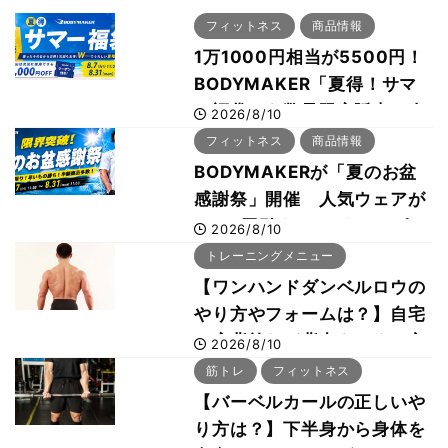
フィットネス
商品情報
1万1000円相当が5500円！
BODYMAKER「夏得！サマ
ー福袋」を数量限定販売 次
2026/8/10
回使える1000円OFFクーポ
フィットネス
商品情報
ンも
BODYMAKERが「夏のお盆
感謝祭」開催 人気ウェアが
1000円引き、UVクールポン
2026/8/10
チョは半額の990円に
トレーニングメニュー
【ワンハンドダンベルロウの
やり方やフォームは？】自宅
で広背筋など背中をつくる方
2026/8/10
法をボディビル世界王者・鈴
筋トレ
フィットネス
木雅選手が解説
【バーベルカールの正しいや
り方は？】下半身から身体を