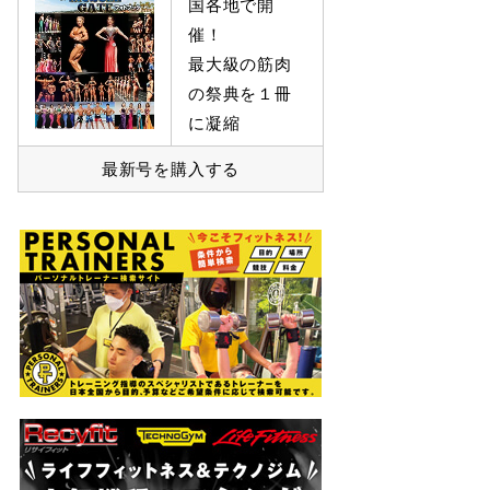
国各地で開
催！
最大級の筋肉
の祭典を１冊
に凝縮
最新号を購入する