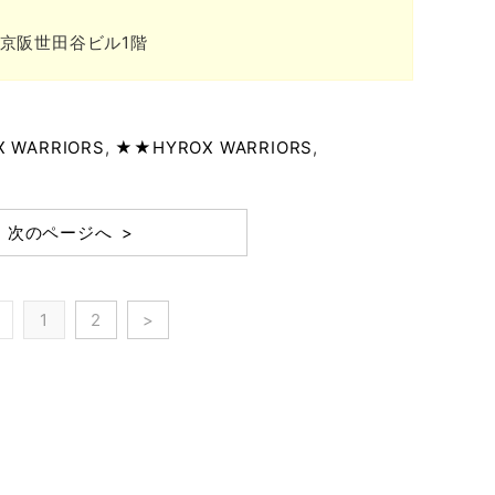
0京阪世田谷ビル1階
X WARRIORS
,
★★HYROX WARRIORS
,
次のページへ >
1
2
>