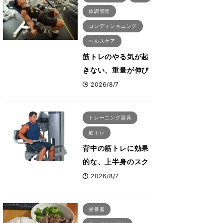
体調管理
コンディショニング
ヘルスケア
筋トレのやる気が起
きない、重量が伸び
ない ボディビル世
2026/8/7
界王者・鈴木雅が教
える食事・睡眠・呼
トレーニング器具
吸の整え方
筋トレ
背中の筋トレに効果
的な、上半身のスク
ワットとも言われた
2026/8/7
最高マシン“ノーチラ
ス・プルオーバーマ
栄養素
シン”とは？