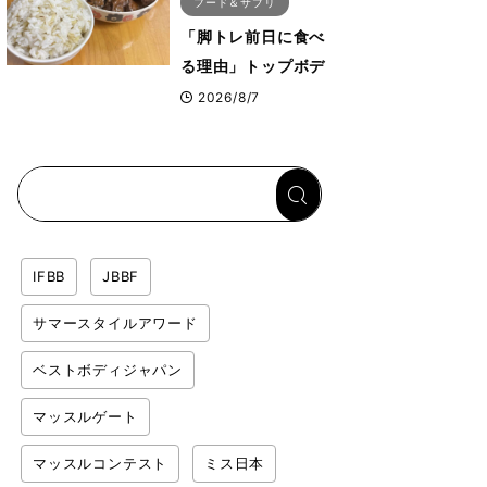
フード＆サプリ
「脚トレ前日に食べ
る理由」トップボデ
ィビルダーが愛用す
2026/8/7
る「米＋牛肉」のシ
ンプル回復メシと
は？
IFBB
JBBF
サマースタイルアワード
ベストボディジャパン
マッスルゲート
マッスルコンテスト
ミス日本