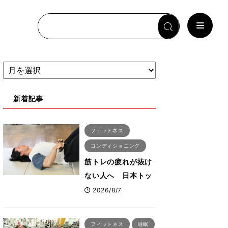
新着記事
フィットネス
コンディショニング
筋トレの疲れが抜け
ない人へ 日本トッ
プボディビルダー・
2026/8/7
刈川啓志郎が実践す
る「回復習慣」
フィットネス
睡眠