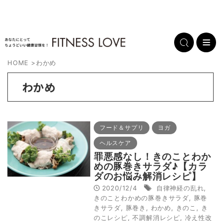
HOME
>
わかめ
わかめ
フード＆サプリ
ヨガ
ヘルスケア
罪悪感なし！きのことわか
めの豚巻きサラダ♪【カラ
ダのお悩み解消レシピ】
2020/12/4
自律神経の乱れ
,
きのことわかめの豚巻きサラダ
,
豚巻
きサラダ
,
豚巻き
,
わかめ
,
きのこ
,
き
のこレシピ
,
不調解消レシピ
,
冷え性改