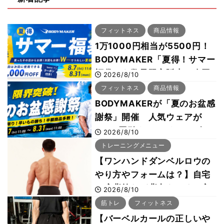
フィットネス
商品情報
1万1000円相当が5500円！
BODYMAKER「夏得！サマー
福袋」を数量限定販売 次回
2026/8/10
使える1000円OFFクーポン
フィットネス
商品情報
も
BODYMAKERが「夏のお盆感
謝祭」開催 人気ウェアが
1000円引き、UVクールポン
2026/8/10
チョは半額の990円に
トレーニングメニュー
【ワンハンドダンベルロウの
やり方やフォームは？】自宅
で広背筋など背中をつくる方
2026/8/10
法をボディビル世界王者・鈴
筋トレ
フィットネス
木雅選手が解説
【バーベルカールの正しいや