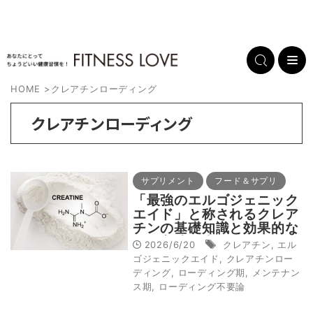
HOME
>
クレアチンローディング
クレアチンローディング
サプリメント
フード＆サプリ
「最強のエルゴジェニック
エイド」と称されるクレア
チンの基礎知識と効果的な
摂取方法を米国フィットネ
2026/6/20
クレアチン
,
エル
ス誌が伝授！
ゴジェニックエイド
,
クレアチンロー
ディング
,
ローディング期
,
メンテナン
ス期
,
ローディング不要論