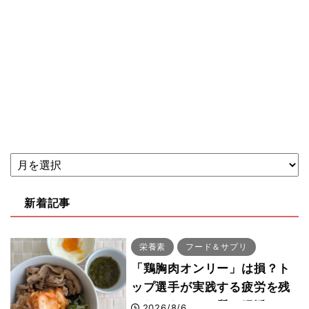
新着記事
栄養素
フード＆サプリ
「鶏胸肉オンリー」は損？ト
ップ選手が実践する疲労を残
さないタンパク質＆腸活コン
2026/8/6