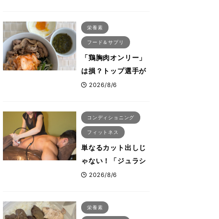
る「米＋牛肉」のシ
ンプル回復メシと
栄養素
は？
フード＆サプリ
「鶏胸肉オンリー」
は損？トップ選手が
実践する疲労を残さ
2026/8/6
ないタンパク質＆腸
活コンボ
コンディショニング
フィットネス
単なるカット出しじ
ゃない！「ジュラシ
ック筋膜リリース」
2026/8/6
が口コミだけで大ヒ
ットした納得の理
栄養素
由 木澤大祐が解説