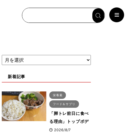
新着記事
栄養素
フード＆サプリ
「脚トレ前日に食べ
る理由」トップボデ
ィビルダーが愛用す
2026/8/7