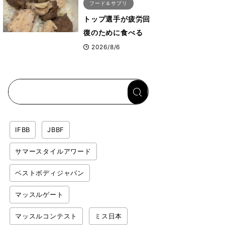
フード＆サプリ
トップ選手が疲労回
復のために食べる
「リカバリー飯」と
2026/8/6
は？専門家が絶賛し
た鶏レバー活用法
IFBB
JBBF
サマースタイルアワード
ベストボディジャパン
マッスルゲート
マッスルコンテスト
ミス日本