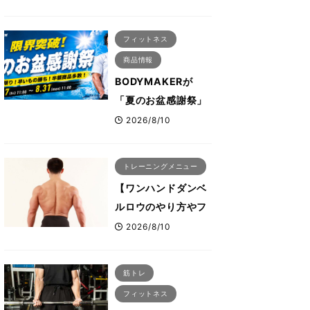
得！サマー福袋」を
数量限定販売 次回
フィットネス
使える1000円OFF
商品情報
クーポンも
BODYMAKERが
「夏のお盆感謝祭」
開催 人気ウェアが
2026/8/10
1000円引き、UVク
ールポンチョは半額
トレーニングメニュー
の990円に
【ワンハンドダンベ
ルロウのやり方やフ
ォームは？】自宅で
2026/8/10
広背筋など背中をつ
くる方法をボディビ
筋トレ
ル世界王者・鈴木雅
フィットネス
選手が解説