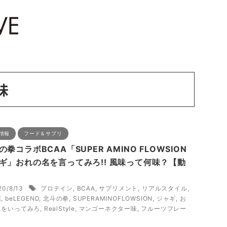
味
情報
フード＆サプリ
の拳コラボBCAA「SUPER AMINO FLOWSION
ギ」おれの名を言ってみろ!! 風味って何味？【動
20/8/13
プロテイン
,
BCAA
,
サプリメント
,
リアルスタイル
,
ボ
,
beLEGEND
,
北斗の拳
,
SUPERAMINOFLOWSION
,
ジャギ
,
お
名をいってみろ
,
RealStyle
,
マンゴーネクター味
,
フルーツフレー