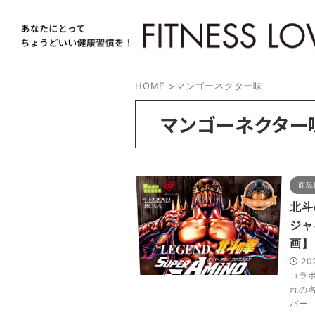
HOME
>
マンゴーネクター味
マンゴーネクター
商品
北斗
ジャ
画】
20
コラ
れの
バー