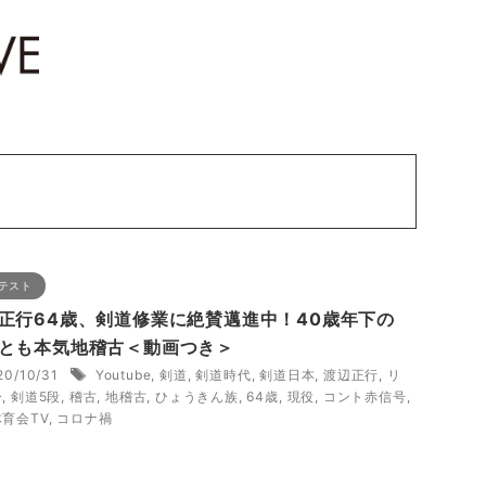
テスト
正行64歳、剣道修業に絶賛邁進中！40歳年下の
とも本気地稽古＜動画つき＞
20/10/31
Youtube
,
剣道
,
剣道時代
,
剣道日本
,
渡辺正行
,
リ
ー
,
剣道5段
,
稽古
,
地稽古
,
ひょうきん族
,
64歳
,
現役
,
コント赤信号
,
育会TV
,
コロナ禍