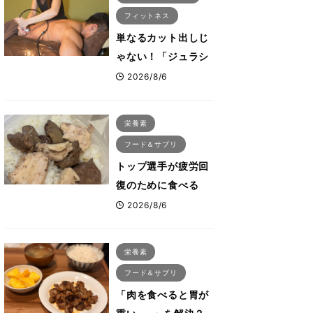
フィットネス
単なるカット出しじ
ゃない！「ジュラシ
ック筋膜リリース」
2026/8/6
が口コミだけで大ヒ
ットした納得の理
栄養素
由 木澤大祐が解説
フード＆サプリ
トップ選手が疲労回
復のために食べる
「リカバリー飯」と
2026/8/6
は？専門家が絶賛し
た鶏レバー活用法
栄養素
フード＆サプリ
「肉を食べると胃が