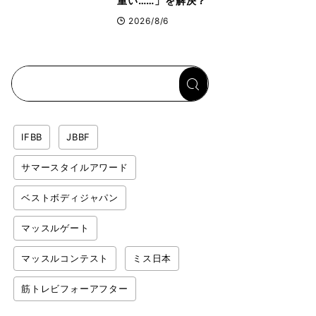
重い……」を解決？
トップボディビルダ
2026/8/6
ーのリカバリー飯を
専門家がロジカル解
説
IFBB
JBBF
サマースタイルアワード
ベストボディジャパン
マッスルゲート
マッスルコンテスト
ミス日本
筋トレビフォーアフター