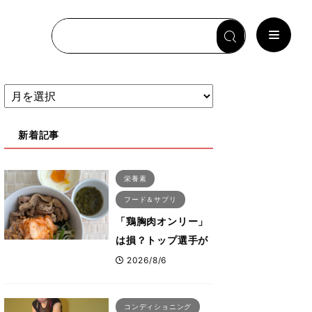
新着記事
栄養素
フード＆サプリ
「鶏胸肉オンリー」
は損？トップ選手が
実践する疲労を残さ
2026/8/6
ないタンパク質＆腸
活コンボ
コンディショニング