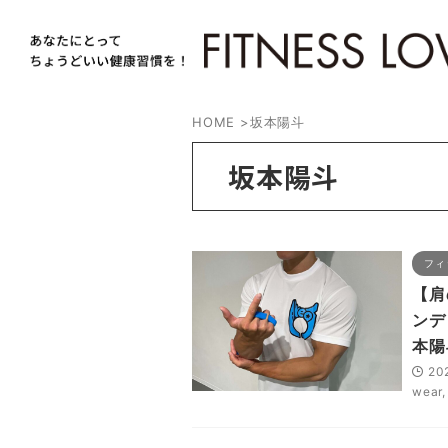
HOME
>
坂本陽斗
坂本陽斗
フィ
【肩
ンデ
本陽
20
wear