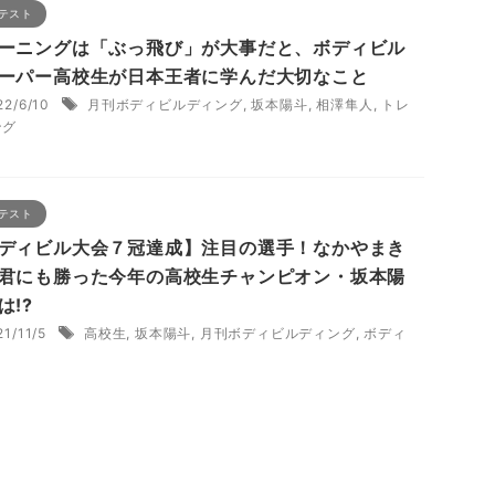
テスト
ーニングは「ぶっ飛び」が大事だと、ボディビル
ーパー高校生が日本王者に学んだ大切なこと
22/6/10
月刊ボディビルディング
,
坂本陽斗
,
相澤隼人
,
トレ
ング
テスト
ディビル大会７冠達成】注目の選手！なかやまき
君にも勝った今年の高校生チャンピオン・坂本陽
は!?
21/11/5
高校生
,
坂本陽斗
,
月刊ボディビルディング
,
ボディ