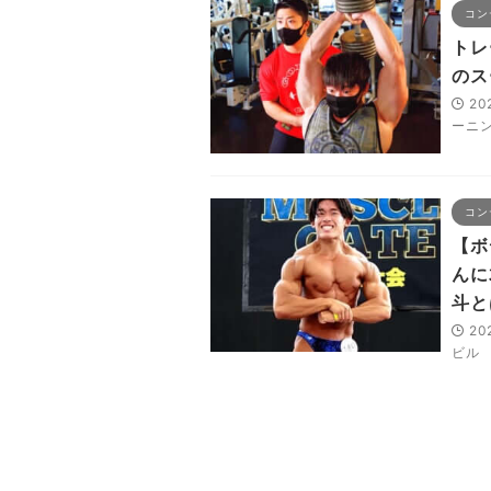
コン
トレ
のス
20
ーニ
コン
【ボ
んに
斗と
20
ビル