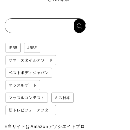
イロックス）が幕張
メッセで8月6日から
開幕 約1万2,000
人が集結
IFBB
JBBF
サマースタイルアワード
ベストボディジャパン
マッスルゲート
マッスルコンテスト
ミス日本
筋トレビフォーアフター
※当サイトはAmazonアソシエイトプロ