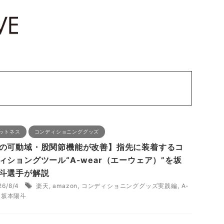
ットネス
コンディショニンググッズ
の可動域・股関節機能が改善】指先に装着するコ
ィショングツール“A-wear（エーウェア）”を坂
斗選手が解説
26/8/4
楽天
,
amazon
,
コンディショニンググッズ実践編
,
A-
,
坂本陽斗