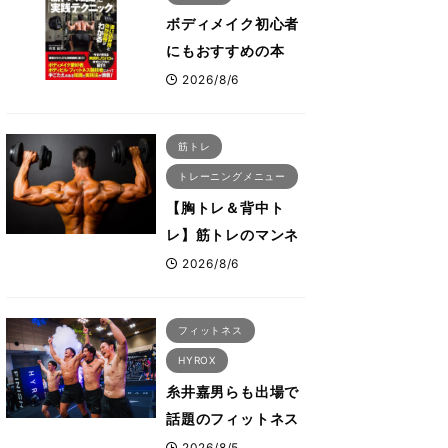
え方」前編
ボディメイク初心者
にもおすすめの本
『ボディメイクの筋
2026/8/6
トレ知識と実践テク
ニック』
筋トレ
トレーニングメニュー
【胸トレ＆背中ト
レ】筋トレのマンネ
リ化を感じた時にこ
2026/8/6
そ試したいおすすめ
メニュー「拮抗筋ス
フィットネス
ーパーセット法」
HYROX
糸井嘉男らも出場で
話題のフィットネス
レースHYROX（ハ
2026/8/5