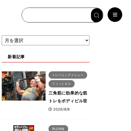
新着記事
トレーニングメニュー
フィットネス
三角筋に効果的な筋
トレをボディビル世
界王者鈴木雅選手が
2026/8/6
解説！「なかなか大
きくならない肩の鍛
商品情報