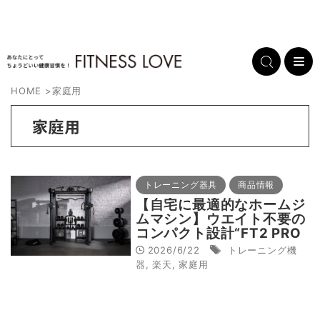
HOME
>
家庭用
家庭用
トレーニング器具
商品情報
【自宅に最適的なホームジ
ムマシン】ウエイト不要の
コンパクト設計“FT2 PRO
スミスファンクショナルト
2026/6/22
トレーニング機
レーナー”
器
,
楽天
,
家庭用