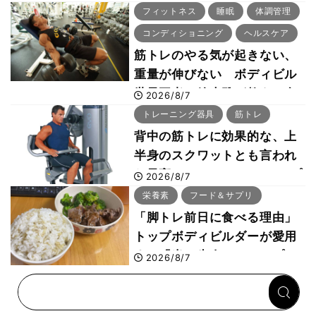
「回復習慣」
フィットネス
睡眠
体調管理
コンディショニング
ヘルスケア
筋トレのやる気が起きない、
重量が伸びない ボディビル
世界王者・鈴木雅が教える食
2026/8/7
事・睡眠・呼吸の整え方
トレーニング器具
筋トレ
背中の筋トレに効果的な、上
半身のスクワットとも言われ
た最高マシン“ノーチラス・プ
2026/8/7
ルオーバーマシン”とは？
栄養素
フード＆サプリ
「脚トレ前日に食べる理由」
トップボディビルダーが愛用
する「米＋牛肉」のシンプル
2026/8/7
回復メシとは？