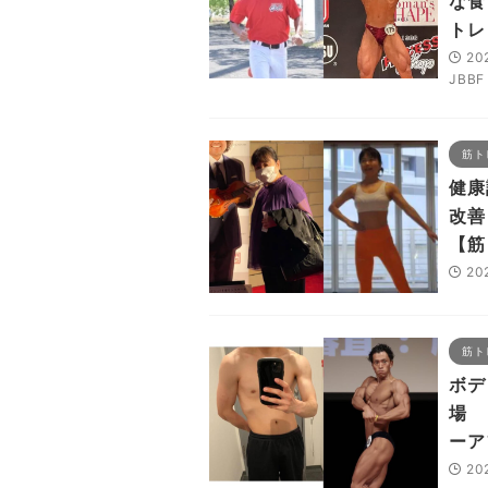
な食
トレ
20
JBBF
筋ト
健康
改善
【筋
20
筋ト
ボデ
場 
ーア
20