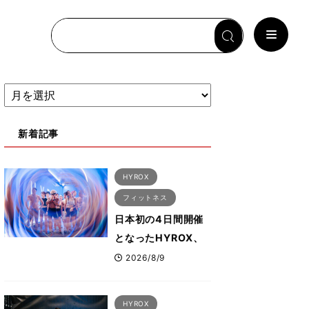
新着記事
HYROX
フィットネス
日本初の4日間開催
となったHYROX、
約1万2000人が幕張
2026/8/9
に集結 すでに
「2028、29年の大
HYROX