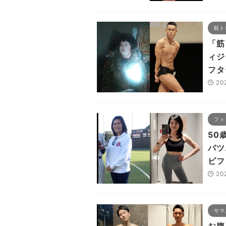
筋ト
「筋
ィジ
フタ
20
フィ
50
パツ
ビフ
20
サマ