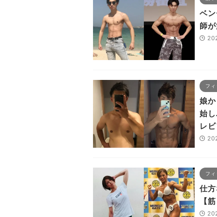
ベン
師が
20
フィ
娘か
始し
レビ
20
フィ
仕方
【筋
20