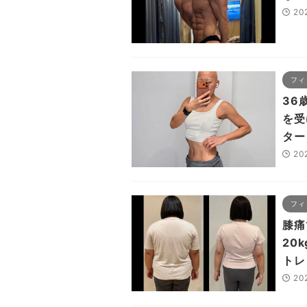
20
フィ
36
を受
ター
20
フィ
膝痛
20
トレ
20