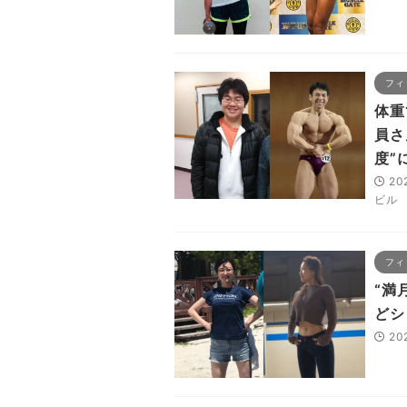
フィ
体重
員さ
度”
20
ビル
フィ
“満
どシ
20