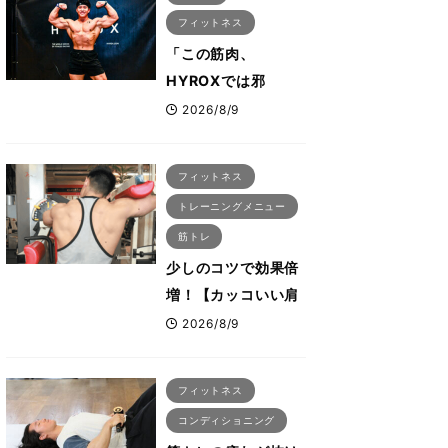
会も準備」
フィットネス
「この筋肉、
HYROXでは邪
魔？」ボディビル元
2026/8/9
日本王者・相澤隼人
が挑戦 バーピーで
フィットネス
は驚異の種目2位
トレーニングメニュー
筋トレ
少しのコツで効果倍
増！【カッコいい肩
を作る三角筋の筋ト
2026/8/9
レ6選】ボディビル
世界王者が解説！
フィットネス
コンディショニング