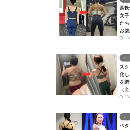
柔軟
女子
たち
お腹
20
フィ
スク
化し
を調
（全
20
フィ
ペタ