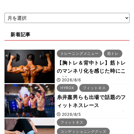
新着記事
トレーニングメニュー
筋トレ
【胸トレ＆背中トレ】筋トレ
のマンネリ化を感じた時にこ
そ試したいおすすめメニュー
2026/8/6
「拮抗筋スーパーセット法」
HYROX
フィットネス
糸井嘉男らも出場で話題のフ
ィットネスレース
HYROX（ハイロックス）が
2026/8/5
幕張メッセで8月6日から開
フィットネス
幕 約1万2,000人が集結
コンディショニンググッズ