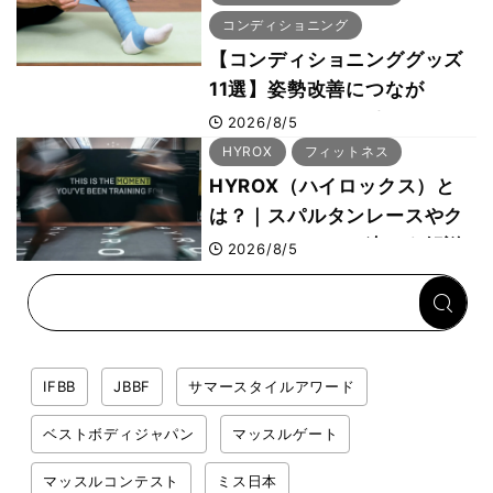
コンディショニング
【コンディショニンググッズ
11選】姿勢改善につなが
る“A-wear（エーウェ
2026/8/5
ア）”など、ボディビル元世界
HYROX
フィットネス
王者・鈴木雅選手が解説
HYROX（ハイロックス）と
は？｜スパルタンレースやク
ロスフィットとの違いを解説
2026/8/5
IFBB
JBBF
サマースタイルアワード
ベストボディジャパン
マッスルゲート
マッスルコンテスト
ミス日本