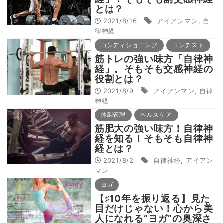
とは？
2021/8/16
アイアンマン
,
自
律神経
コンディショニング
コンテスト
筋トレの強い味方「自律神
経」。そもそも交感神経の
役割とは？
2021/8/9
アイアンマン
,
自律
神経
体調管理
ヘルスケア
筋肥大の強い味方！自律神
経を知る！そもそも自律神
経とは？
2021/8/2
自律神経
,
アイアン
マン
ヨガ
【♯10年を振り返る】見た
目だけじゃない！心から美
人になれる“ヨガ”の奥深さ