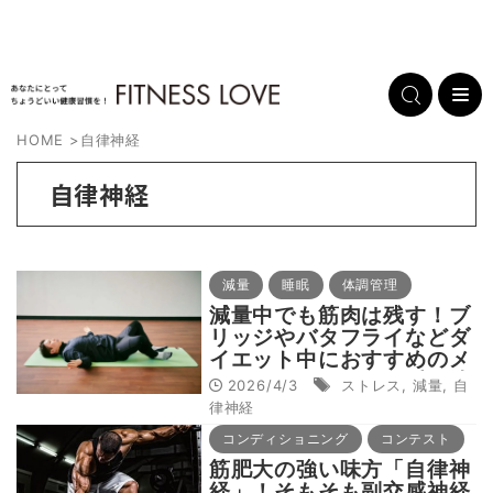
HOME
>
自律神経
自律神経
減量
睡眠
体調管理
減量中でも筋肉は残す！ブ
リッジやバタフライなどダ
イエット中におすすめのメ
ニューをビュテイコ呼吸法
2026/4/3
ストレス
,
減量
,
自
セラピスト・近藤拓人が伝
律神経
授
コンディショニング
コンテスト
筋肥大の強い味方「自律神
経」！そもそも副交感神経