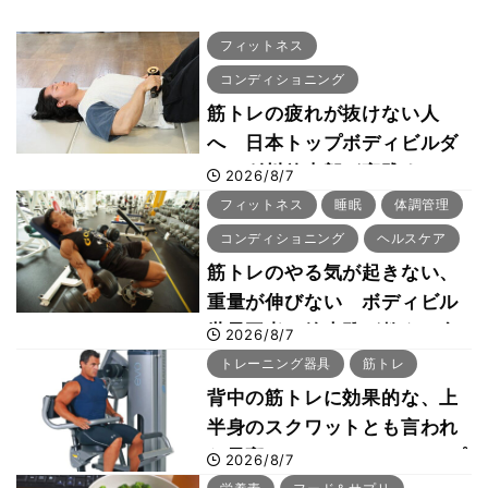
フィットネス
コンディショニング
筋トレの疲れが抜けない人
へ 日本トップボディビルダ
ー・刈川啓志郎が実践する
2026/8/7
「回復習慣」
フィットネス
睡眠
体調管理
コンディショニング
ヘルスケア
筋トレのやる気が起きない、
重量が伸びない ボディビル
世界王者・鈴木雅が教える食
2026/8/7
事・睡眠・呼吸の整え方
トレーニング器具
筋トレ
背中の筋トレに効果的な、上
半身のスクワットとも言われ
た最高マシン“ノーチラス・プ
2026/8/7
ルオーバーマシン”とは？