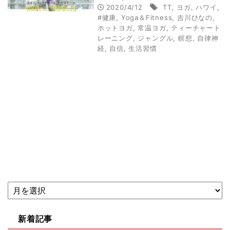
（Yoga＆Fitness
2020/4/12
TT
,
ヨガ
,
ハワイ
,
vol.01）
#健康
,
Yoga＆Fitness
,
吉川ひなの
,
ホットヨガ
,
常温ヨガ
,
ティーチャート
レーニング
,
ジャングル
,
瞑想
,
自律神
経
,
自信
,
生活習慣
新着記事