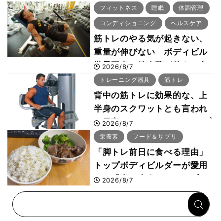
「回復習慣」
フィットネス
睡眠
体調管理
コンディショニング
ヘルスケア
筋トレのやる気が起きない、
重量が伸びない ボディビル
世界王者・鈴木雅が教える食
2026/8/7
事・睡眠・呼吸の整え方
トレーニング器具
筋トレ
背中の筋トレに効果的な、上
半身のスクワットとも言われ
た最高マシン“ノーチラス・プ
2026/8/7
ルオーバーマシン”とは？
栄養素
フード＆サプリ
「脚トレ前日に食べる理由」
トップボディビルダーが愛用
する「米＋牛肉」のシンプル
2026/8/7
回復メシとは？