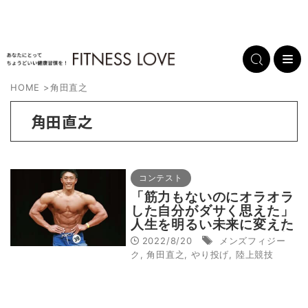
HOME
>
角田直之
角田直之
コンテスト
「筋力もないのにオラオラ
した自分がダサく思えた」
人生を明るい未来に変えた
メンズフィジークとやり投
2022/8/20
メンズフィジー
げの二刀流現る
ク
,
角田直之
,
やり投げ
,
陸上競技