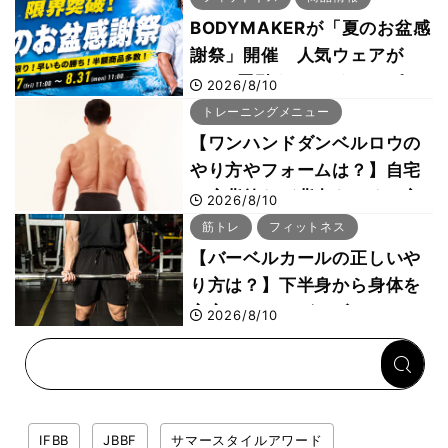
も
BODYMAKERが「夏のお盆感
謝祭」開催 人気ウェアが
1000円引き、UVクールポン
2026/8/10
チョは半額の990円に
トレーニングメニュー
【ワンハンドダンベルロウの
やり方やフォームは？】自宅
で広背筋など背中をつくる方
2026/8/10
法をボディビル世界王者・鈴
筋トレ
フィットネス
木雅選手が解説
【バーベルカールの正しいや
り方は？】下半身から身体を
安定させるのがカギ！
2026/8/10
IFBB
JBBF
サマースタイルアワード