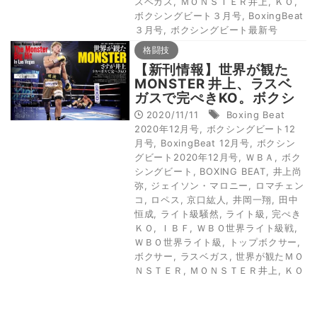
スベガス
,
ＭＯＮＳＴＥＲ井上
,
ＫＯ
,
ボクシングビート３月号
,
BoxingBeat
３月号
,
ボクシングビート最新号
格闘技
【新刊情報】世界が観た
MONSTER 井上、ラスベ
ガスで完ぺきKO。ボクシ
ングビート12月号11月13
2020/11/11
Boxing Beat
日発売！
2020年12月号
,
ボクシングビート12
月号
,
BoxingBeat 12月号
,
ボクシン
グビート2020年12月号
,
ＷＢＡ
,
ボク
シングビート
,
BOXING BEAT
,
井上尚
弥
,
ジェイソン・マロニー
,
ロマチェン
コ
,
ロペス
,
京口紘人
,
井岡一翔
,
田中
恒成
,
ライト級騒然
,
ライト級
,
完ぺき
ＫＯ
,
ＩＢＦ
,
ＷＢＯ世界ライト級戦
,
ＷＢＯ世界ライト級
,
トップボクサー
,
ボクサー
,
ラスベガス
,
世界が観たＭＯ
ＮＳＴＥＲ
,
ＭＯＮＳＴＥＲ井上
,
ＫＯ