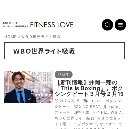
HOME
>
ＷＢＯ世界ライト級戦
ＷＢＯ世界ライト級戦
格闘技
【新刊情報】井岡一翔の
「This is Boxing」。ボク
シングビート３月号２月15
日発売！
2021/2/15
ＩＢＦ
,
ボクシン
グビート
,
BOXING BEAT
,
井上尚弥
,
井岡一翔
,
田中恒成
,
ライト級
,
ＷＢＡ
,
ＷＢＯ世界ライト級戦
,
ＷＢＯ世界ラ
イト級
,
トップボクサー
,
ボクサー
,
ラ