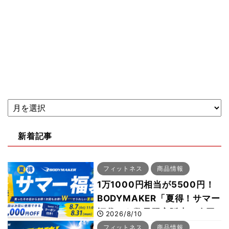
新着記事
フィットネス
商品情報
1万1000円相当が5500円！
BODYMAKER「夏得！サマー
福袋」を数量限定販売 次回
2026/8/10
使える1000円OFFクーポン
フィットネス
商品情報