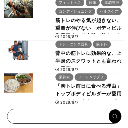
「回復習慣」
フィットネス
睡眠
体調管理
コンディショニング
ヘルスケア
筋トレのやる気が起きない、
重量が伸びない ボディビル
世界王者・鈴木雅が教える食
2026/8/7
事・睡眠・呼吸の整え方
トレーニング器具
筋トレ
背中の筋トレに効果的な、上
半身のスクワットとも言われ
た最高マシン“ノーチラス・
2026/8/7
プルオーバーマシン”とは？
栄養素
フード＆サプリ
「脚トレ前日に食べる理由」
トップボディビルダーが愛用
する「米＋牛肉」のシンプル
2026/8/7
回復メシとは？