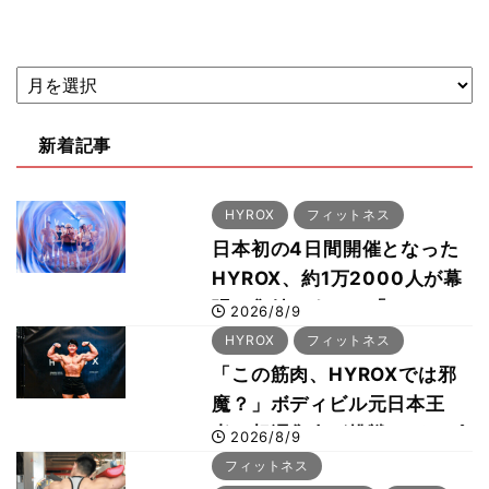
新着記事
HYROX
フィットネス
日本初の4日間開催となった
HYROX、約1万2000人が幕
張に集結 すでに「2028、
2026/8/9
29年の大会も準備」
HYROX
フィットネス
「この筋肉、HYROXでは邪
魔？」ボディビル元日本王
者・相澤隼人が挑戦 バーピ
2026/8/9
ーでは驚異の種目2位
フィットネス