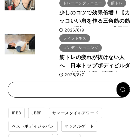
トレーニングメニュー
筋トレ
少しのコツで効果倍増！【カ
ッコいい肩を作る三角筋の筋
トレ6選】ボディビル世界王
2026/8/9
者が解説！
フィットネス
コンディショニング
筋トレの疲れが抜けない人
へ 日本トップボディビルダ
ー・刈川啓志郎が実践する
2026/8/7
「回復習慣」
IFBB
JBBF
サマースタイルアワード
ベストボディジャパン
マッスルゲート