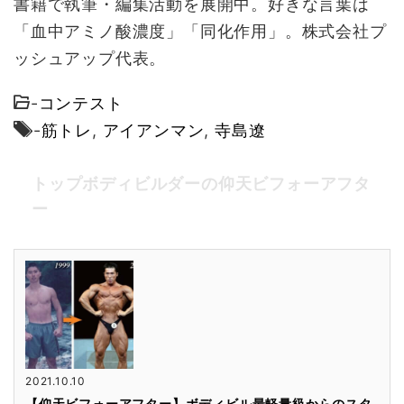
書籍で執筆・編集活動を展開中。好きな言葉は
「血中アミノ酸濃度」「同化作用」。株式会社プ
ッシュアップ代表。
-
コンテスト
-
筋トレ
,
アイアンマン
,
寺島遼
トップボディビルダーの仰天ビフォーアフタ
ー
2021.10.10
【仰天ビフォーアフター】ボディビル最軽量級からのスタ