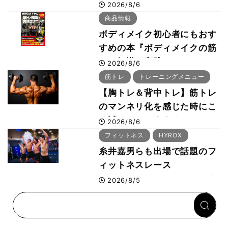
が解説！「なかなか大きくな
2026/8/6
らない肩の鍛え方」前編
商品情報
ボディメイク初心者にもおす
すめの本『ボディメイクの筋
トレ知識と実践テクニック』
2026/8/6
筋トレ
トレーニングメニュー
【胸トレ＆背中トレ】筋トレ
のマンネリ化を感じた時にこ
そ試したいおすすめメニュー
2026/8/6
「拮抗筋スーパーセット法」
フィットネス
HYROX
糸井嘉男らも出場で話題のフ
ィットネスレース
HYROX（ハイロックス）が
2026/8/5
幕張メッセで8月6日から開
幕 約1万2,000人が集結