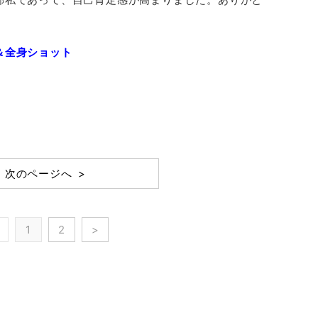
＆全身ショット
次のページへ >
1
2
>