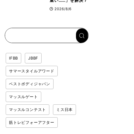
重い……」を解決？
トップボディビルダ
2026/8/6
ーのリカバリー飯を
専門家がロジカル解
説
IFBB
JBBF
サマースタイルアワード
ベストボディジャパン
マッスルゲート
マッスルコンテスト
ミス日本
筋トレビフォーアフター