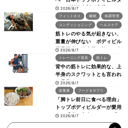
ー・刈川啓志郎が実践する
2026/8/7
「回復習慣」
フィットネス
睡眠
体調管理
コンディショニング
ヘルスケア
筋トレのやる気が起きない、
重量が伸びない ボディビル
世界王者・鈴木雅が教える食
2026/8/7
事・睡眠・呼吸の整え方
トレーニング器具
筋トレ
背中の筋トレに効果的な、上
半身のスクワットとも言われ
た最高マシン“ノーチラス・
2026/8/7
プルオーバーマシン”とは？
栄養素
フード＆サプリ
「脚トレ前日に食べる理由」
トップボディビルダーが愛用
する「米＋牛肉」のシンプル
2026/8/7
回復メシとは？