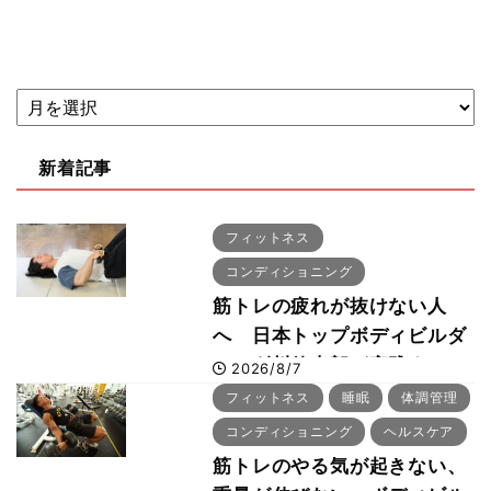
新着記事
フィットネス
コンディショニング
筋トレの疲れが抜けない人
へ 日本トップボディビルダ
ー・刈川啓志郎が実践する
2026/8/7
「回復習慣」
フィットネス
睡眠
体調管理
コンディショニング
ヘルスケア
筋トレのやる気が起きない、