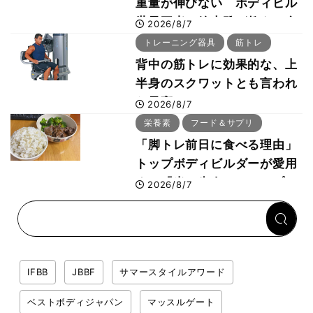
重量が伸びない ボディビル
世界王者・鈴木雅が教える食
2026/8/7
事・睡眠・呼吸の整え方
トレーニング器具
筋トレ
背中の筋トレに効果的な、上
半身のスクワットとも言われ
た最高マシン“ノーチラス・
2026/8/7
プルオーバーマシン”とは？
栄養素
フード＆サプリ
「脚トレ前日に食べる理由」
トップボディビルダーが愛用
する「米＋牛肉」のシンプル
2026/8/7
回復メシとは？
IFBB
JBBF
サマースタイルアワード
ベストボディジャパン
マッスルゲート