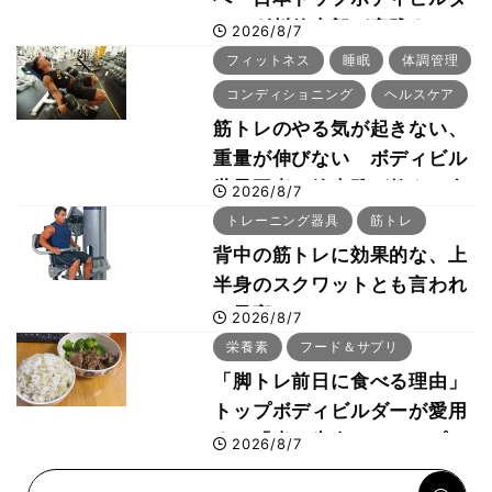
ー・刈川啓志郎が実践する
2026/8/7
「回復習慣」
フィットネス
睡眠
体調管理
コンディショニング
ヘルスケア
筋トレのやる気が起きない、
重量が伸びない ボディビル
世界王者・鈴木雅が教える食
2026/8/7
事・睡眠・呼吸の整え方
トレーニング器具
筋トレ
背中の筋トレに効果的な、上
半身のスクワットとも言われ
た最高マシン“ノーチラス・
2026/8/7
プルオーバーマシン”とは？
栄養素
フード＆サプリ
「脚トレ前日に食べる理由」
トップボディビルダーが愛用
する「米＋牛肉」のシンプル
2026/8/7
回復メシとは？