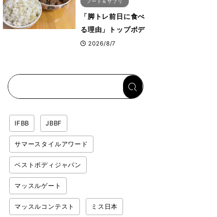
フード＆サプリ
「脚トレ前日に食べ
る理由」トップボデ
ィビルダーが愛用す
2026/8/7
る「米＋牛肉」のシ
ンプル回復メシと
は？
IFBB
JBBF
サマースタイルアワード
ベストボディジャパン
マッスルゲート
マッスルコンテスト
ミス日本