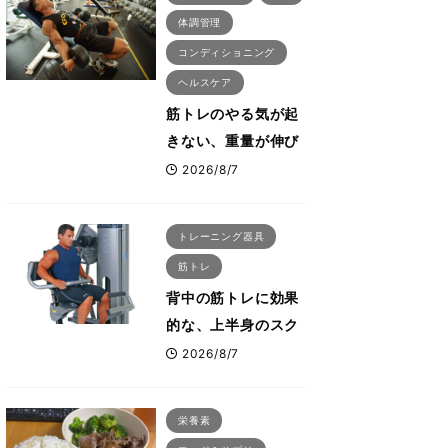
体調管理
コンディショニング
ヘルスケア
筋トレのやる気が起
きない、重量が伸び
ない ボディビル世
2026/8/7
界王者・鈴木雅が教
える食事・睡眠・呼
トレーニング器具
吸の整え方
筋トレ
背中の筋トレに効果
的な、上半身のスク
ワットとも言われた
2026/8/7
最高マシン“ノーチラ
ス・プルオーバーマ
栄養素
シン”とは？