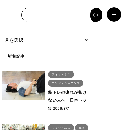
新着記事
フィットネス
コンディショニング
筋トレの疲れが抜け
ない人へ 日本トッ
プボディビルダー・
2026/8/7
刈川啓志郎が実践す
る「回復習慣」
フィットネス
睡眠