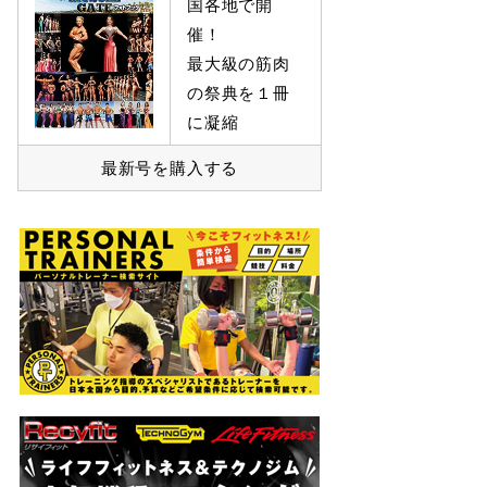
国各地で開
催！
最大級の筋肉
の祭典を１冊
に凝縮
最新号を購入する