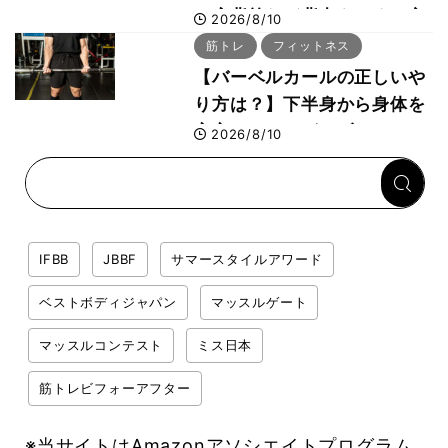
で広背筋など背中をつくる方
2026/8/10
法をボディビル世界王者・鈴
筋トレ
フィットネス
木雅選手が解説
【バーベルカールの正しいや
り方は？】下半身から身体を
安定させるのがカギ！
2026/8/10
IFBB
JBBF
サマースタイルアワード
ベストボディジャパン
マッスルゲート
マッスルコンテスト
ミス日本
筋トレビフォーアフター
※当サイトはAmazonアソシエイトプログラム