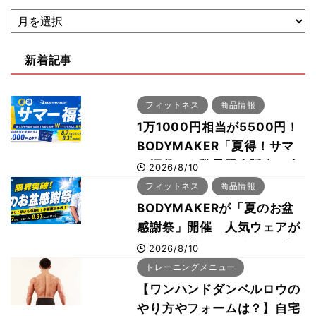
新着記事
フィットネス
商品情報
1万1000円相当が5500円！
BODYMAKER「夏得！サマ
ー福袋」を数量限定販売 次
2026/8/10
回使える1000円OFFクーポ
フィットネス
商品情報
ンも
BODYMAKERが「夏のお盆
感謝祭」開催 人気ウェアが
1000円引き、UVクールポン
2026/8/10
チョは半額の990円に
トレーニングメニュー
【ワンハンドダンベルロウの
やり方やフォームは？】自宅