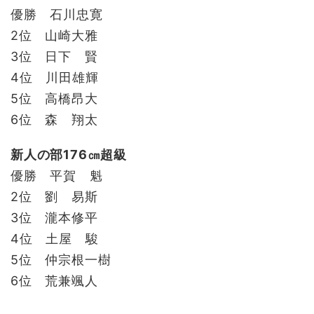
優勝 石川忠寛
2位 山崎大雅
3位 日下 賢
4位 川田雄輝
5位 高橋昂大
6位 森 翔太
新人の部176㎝超級
優勝 平賀 魁
2位 劉 易斯
3位 瀧本修平
4位 土屋 駿
5位 仲宗根一樹
6位 荒兼颯人