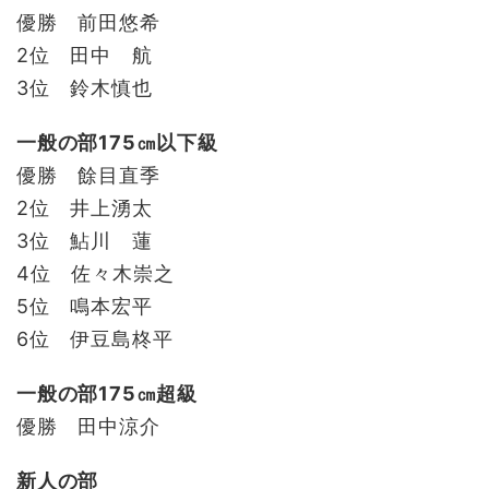
優勝 前田悠希
2位 田中 航
3位 鈴木慎也
一般の部175㎝以下級
優勝 餘目直季
2位 井上湧太
3位 鮎川 蓮
4位 佐々木崇之
5位 鳴本宏平
6位 伊豆島柊平
一般の部175㎝超級
優勝 田中涼介
新人の部