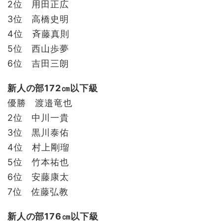
2位 用田正広
3位 高橋史明
4位 斉藤真則
5位 西山歩夢
6位 吉田三朗
新人の部172㎝以下級
優勝 渡邉竜也
2位 中川一貴
3位 黒川泰佑
4位 村上剛瑠
5位 竹本祐也
6位 安藤康太
7位 佐藤弘教
新人の部176㎝以下級