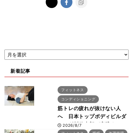
新着記事
フィットネス
コンディショニング
筋トレの疲れが抜けない人
へ 日本トップボディビルダ
ー・刈川啓志郎が実践する
2026/8/7
「回復習慣」