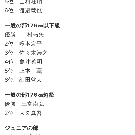
5位 山村唯翔
6位 渡邉竜也
一般の部176㎝以下級
優勝 中村拓矢
2位 鳴本宏平
3位 佐々木崇之
4位 島津善明
5位 上本 薫
6位 細田啓人
一般の部176㎝超級
優勝 三富崇弘
2位 大久真吾
ジュニアの部