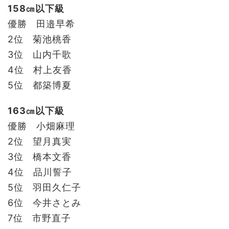
158㎝以下級
優勝 田邉早希
2位 菊池桃香
3位 山内千歌
4位 村上友香
5位 都築博夏
163㎝以下級
優勝 小畑麻理
2位 望月真実
3位 橋本文香
4位 品川誓子
5位 羽田久仁子
6位 今井さとみ
7位 市野直子