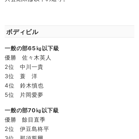
ボディビル
一般の部65㎏以下級
優勝 佐々木英人
2位 中川一貴
3位 蓑 洋
4位 鈴木慎也
5位 片岡愛夢
一般の部70㎏以下級
優勝 餘目直季
2位 伊豆島柊平
3位 那須誓爾