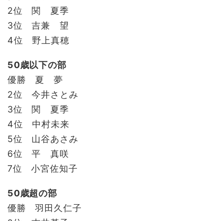
2位 関 夏季
3位 吉兼 望
4位 野上真穂
50歳以下の部
優勝 夏 夢
2位 今井さとみ
3位 関 夏季
4位 中村未来
5位 山谷あさみ
6位 平 真咲
7位 小宮佐知子
50歳超の部
優勝 羽田久仁子