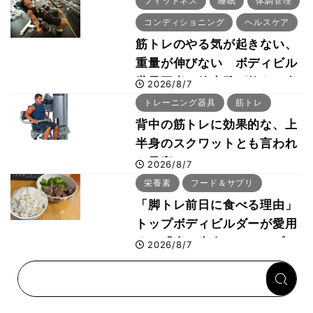
フィットネス
睡眠
体調管理
コンディショニング
ヘルスケア
筋トレのやる気が起きない、
重量が伸びない ボディビル
世界王者・鈴木雅が教える食
2026/8/7
事・睡眠・呼吸の整え方
トレーニング器具
筋トレ
背中の筋トレに効果的な、上
半身のスクワットとも言われ
た最高マシン“ノーチラス・
2026/8/7
プルオーバーマシン”とは？
栄養素
フード＆サプリ
「脚トレ前日に食べる理由」
トップボディビルダーが愛用
する「米＋牛肉」のシンプル
2026/8/7
回復メシとは？