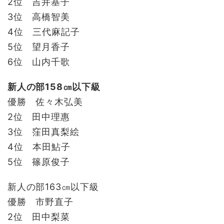
2位 吉井基子
3位 高橋智美
4位 三代麻記子
5位 望月香子
6位 山内千歌
新人の部158㎝以下級
優勝 佐々木弘美
2位 田中理惠
3位 窪田真梨絵
4位 本田鮎子
5位 篠原俊子
新人の部163㎝以下級
優勝 市野直子
2位 田中梨菜