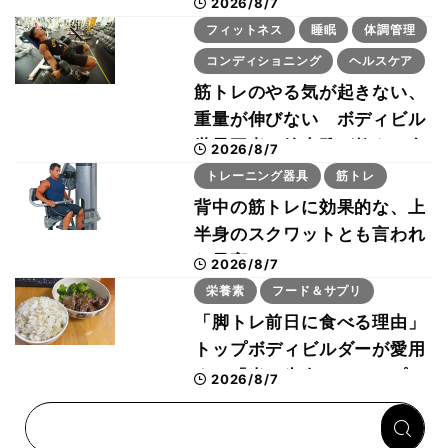
ー・刈川啓志郎が実践する
2026/8/7
「回復習慣」
フィットネス
睡眠
体調管理
コンディショニング
ヘルスケア
筋トレのやる気が起きない、
重量が伸びない ボディビル
世界王者・鈴木雅が教える食
2026/8/7
事・睡眠・呼吸の整え方
トレーニング器具
筋トレ
背中の筋トレに効果的な、上
半身のスクワットとも言われ
た最高マシン“ノーチラス・
2026/8/7
プルオーバーマシン”とは？
栄養素
フード＆サプリ
「脚トレ前日に食べる理由」
トップボディビルダーが愛用
する「米＋牛肉」のシンプル
2026/8/7
回復メシとは？