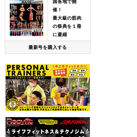
国各地で開
催！
最大級の筋肉
の祭典を１冊
に凝縮
最新号を購入する