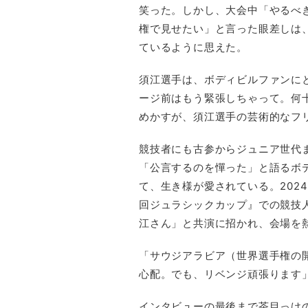
笑った。しかし、大会中「やるべ
権で見せたい」と言った眼差しは
ているように思えた。
須江選手は、ボディビルファンに
ージ前はもう緊張しちゃって。何
めかすが、須江選手の芸術的なフ
競技者にも古参からジュニア世代
「公言するのを憚った」と語るボ
て、生き様が愛されている。202
回ジュラシックカップ』での競技
江さん」と共演に招かれ、会場を
「サウジアラビア（世界選手権の
心配。でも、リベンジ頑張ります
インタビューの最後まで茶目っけ