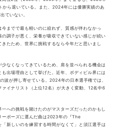
ストから退いている。また、2024年には優勝実績のあ
が出ていない。
は今までで最も軽いのに絞れず、質感が伴わなかっ
腸の調子が悪く、栄養が吸収できていない感じが続い
てきたため、世界に挑戦するなら今年だと思いまし
が少なくなってきているため、肩を並べられる機会は
とも出場理由として挙げた。近年、ボディビル界には
代の波が押し寄せている。2024年の日本選手権では、
ァイナリスト（上位12名）が大きく変動、12名中6
界一への挑戦を賭けたのがマスターズだったのかもし
ーポーズに選んだ曲は2023年の『The
理由を「新しいのを練習する時間がなくて」と須江選手は