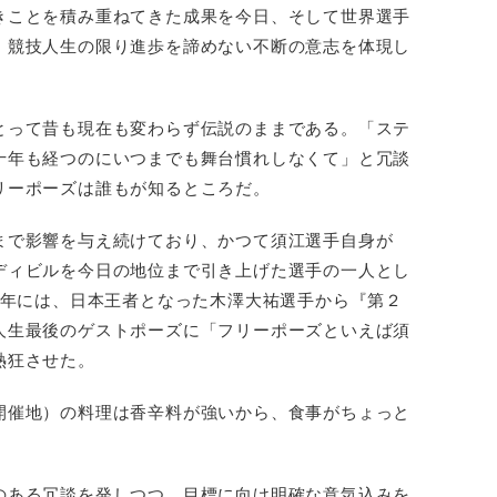
きことを積み重ねてきた成果を今日、そして世界選手
、競技人生の限り進歩を諦めない不断の意志を体現し
とって昔も現在も変わらず伝説のままである。「ステ
十年も経つのにいつまでも舞台慣れしなくて」と冗談
リーポーズは誰もが知るところだ。
まで影響を与え続けており、かつて須江選手自身が
ディビルを今日の地位まで引き上げた選手の一人とし
4年には、日本王者となった木澤大祐選手から『第２
人生最後のゲストポーズに「フリーポーズといえば須
熱狂させた。
開催地）の料理は香辛料が強いから、食事がちょっと
」
のある冗談を発しつつ、目標に向け明確な意気込みを