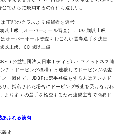
舞台でさらに飛翔するのが待ち遠しい。
は 下記のクラスより候補者を選考
0 歳以上級（オーバーオール審査） 、60 歳以上級
以上級はオーバーオール審査をおこない選考選手を決定
 歳以上級、60 歳以上級
JBBF（公益社団法人日本ボディビル・フィットネス連
アンチ・ドーピング機構）と連携してドーピング検査
スト団体で、JBBFに選手登録をする人はアンチド
あり、指名された場合にドーピング検査を受けなけれ
は、より多くの選手を検査するため連盟主導で簡易ド
感あふれる筋肉
原義史