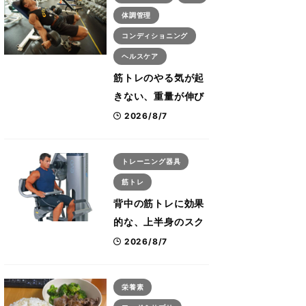
体調管理
コンディショニング
ヘルスケア
筋トレのやる気が起
きない、重量が伸び
ない ボディビル世
2026/8/7
界王者・鈴木雅が教
える食事・睡眠・呼
トレーニング器具
吸の整え方
筋トレ
背中の筋トレに効果
的な、上半身のスク
ワットとも言われた
2026/8/7
最高マシン“ノーチラ
ス・プルオーバーマ
栄養素
シン”とは？