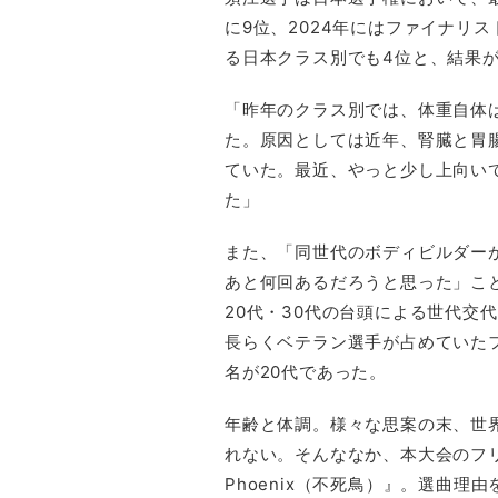
に9位、2024年にはファイナリ
る日本クラス別でも4位と、結果
「昨年のクラス別では、体重自体
た。原因としては近年、腎臓と胃
ていた。最近、やっと少し上向い
た」
また、「同世代のボディビルダー
あと何回あるだろうと思った」こ
20代・30代の台頭による世代交
長らくベテラン選手が占めていたフ
名が20代であった。
年齢と体調。様々な思案の末、世
れない。そんななか、本大会のフリ
Phoenix（不死鳥）』。選曲