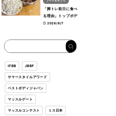
フード＆サプリ
「脚トレ前日に食べ
る理由」トップボデ
ィビルダーが愛用す
2026/8/7
る「米＋牛肉」のシ
ンプル回復メシと
は？
IFBB
JBBF
サマースタイルアワード
ベストボディジャパン
マッスルゲート
マッスルコンテスト
ミス日本