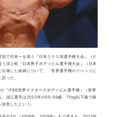
重別で日本一を競う『日本クラス別選手権大会』（ク
競う頂上戦『日本男子ボディビル選手権大会』（日本
に出場した経緯について、「世界選手権のリベンジに
と語った。
が『IFBB世界マスターズボディビル選手権』（世界
須江選手は2023年の55–59歳・75kg以下級で銀
を決意したという。
位2位（2008年、2009年）まで登るも、2023年