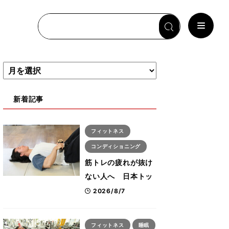
新着記事
フィットネス
コンディショニング
筋トレの疲れが抜け
ない人へ 日本トッ
プボディビルダー・
2026/8/7
刈川啓志郎が実践す
る「回復習慣」
フィットネス
睡眠