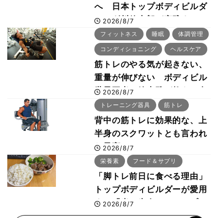
へ 日本トップボディビルダ
ー・刈川啓志郎が実践する
2026/8/7
「回復習慣」
フィットネス
睡眠
体調管理
コンディショニング
ヘルスケア
筋トレのやる気が起きない、
重量が伸びない ボディビル
世界王者・鈴木雅が教える食
2026/8/7
事・睡眠・呼吸の整え方
トレーニング器具
筋トレ
背中の筋トレに効果的な、上
半身のスクワットとも言われ
た最高マシン“ノーチラス・
2026/8/7
プルオーバーマシン”とは？
栄養素
フード＆サプリ
「脚トレ前日に食べる理由」
トップボディビルダーが愛用
する「米＋牛肉」のシンプル
2026/8/7
回復メシとは？