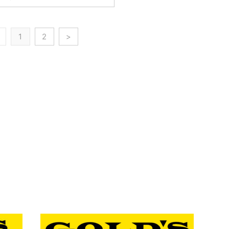
1
2
>