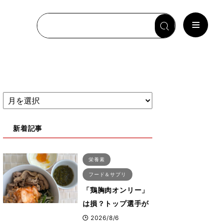
新着記事
栄養素
フード＆サプリ
「鶏胸肉オンリー」
は損？トップ選手が
実践する疲労を残さ
2026/8/6