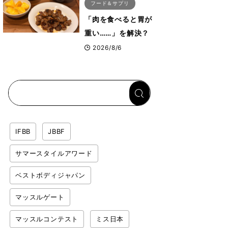
フード＆サプリ
「肉を食べると胃が
重い……」を解決？
トップボディビルダ
2026/8/6
ーのリカバリー飯を
専門家がロジカル解
説
IFBB
JBBF
サマースタイルアワード
ベストボディジャパン
マッスルゲート
マッスルコンテスト
ミス日本