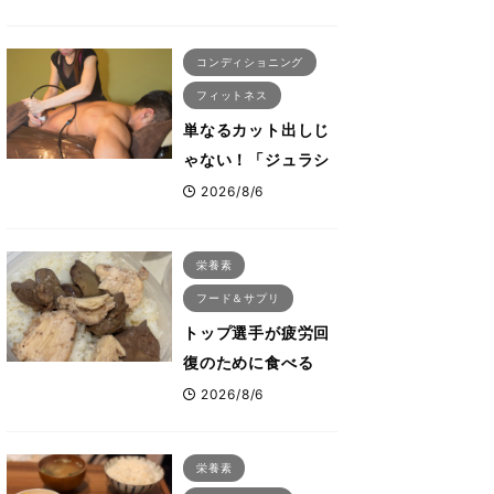
ないタンパク質＆腸
活コンボ
コンディショニング
フィットネス
単なるカット出しじ
ゃない！「ジュラシ
ック筋膜リリース」
2026/8/6
が口コミだけで大ヒ
ットした納得の理
栄養素
由 木澤大祐が解説
フード＆サプリ
トップ選手が疲労回
復のために食べる
「リカバリー飯」と
2026/8/6
は？専門家が絶賛し
た鶏レバー活用法
栄養素