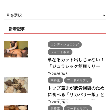
新着記事
コンディショニング
フィットネス
単なるカット出しじゃない！
「ジュラシック筋膜リリー
ス」が口コミだけで大ヒット
2026/8/6
した納得の理由 木澤大祐が
栄養素
フード＆サプリ
解説
トップ選手が疲労回復のため
に食べる「リカバリー飯」と
は？専門家が絶賛した鶏レバ
2026/8/6
ー活用法
栄養素
フード＆サプリ