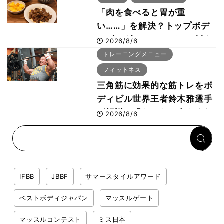
「肉を食べると胃が重
い……」を解決？トップボデ
ィビルダーのリカバリー飯を
2026/8/6
専門家がロジカル解説
トレーニングメニュー
フィットネス
三角筋に効果的な筋トレをボ
ディビル世界王者鈴木雅選手
が解説！「なかなか大きくな
2026/8/6
らない肩の鍛え方」前編
IFBB
JBBF
サマースタイルアワード
ベストボディジャパン
マッスルゲート
マッスルコンテスト
ミス日本