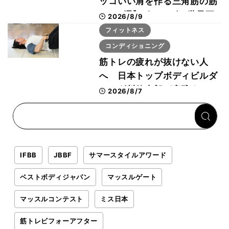
ッコいい肩を作る三角筋の筋
トレ6選】ボディビル世界王
2026/8/9
者が解説！
フィットネス
コンディショニング
筋トレの疲れが抜けない人
へ 日本トップボディビルダ
ー・刈川啓志郎が実践する
2026/8/7
「回復習慣」
IFBB
JBBF
サマースタイルアワード
ベストボディジャパン
マッスルゲート
マッスルコンテスト
ミス日本
筋トレビフォーアフター