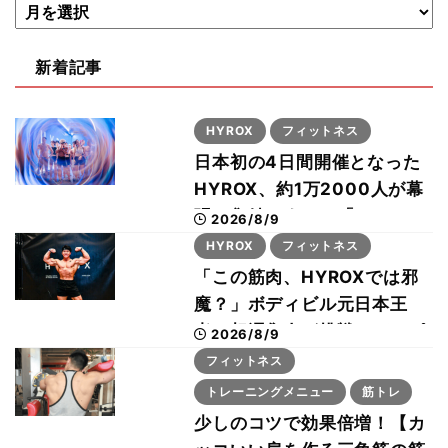
新着記事
HYROX
フィットネス
日本初の4日間開催となった
HYROX、約1万2000人が幕
張に集結 すでに「2028、
2026/8/9
29年の大会も準備」
HYROX
フィットネス
「この筋肉、HYROXでは邪
魔？」ボディビル元日本王
者・相澤隼人が挑戦 バーピ
2026/8/9
ーでは驚異の種目2位
フィットネス
トレーニングメニュー
筋トレ
少しのコツで効果倍増！【カ