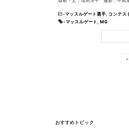
取材・文：増田洋子 撮影：中島
-
マッスルゲート選手
,
コンテス
-
マッスルゲート
,
MG
<
おすすめトピック