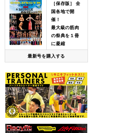
［保存版］ 全
国各地で開
催！
最大級の筋肉
の祭典を１冊
に凝縮
最新号を購入する