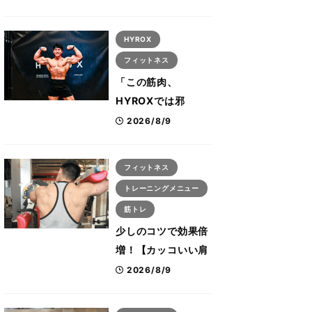
に集結 すでに
「2028、29年の大
HYROX
会も準備」
フィットネス
「この筋肉、
HYROXでは邪
魔？」ボディビル元
2026/8/9
日本王者・相澤隼人
が挑戦 バーピーで
フィットネス
は驚異の種目2位
トレーニングメニュー
筋トレ
少しのコツで効果倍
増！【カッコいい肩
を作る三角筋の筋ト
2026/8/9
レ6選】ボディビル
世界王者が解説！