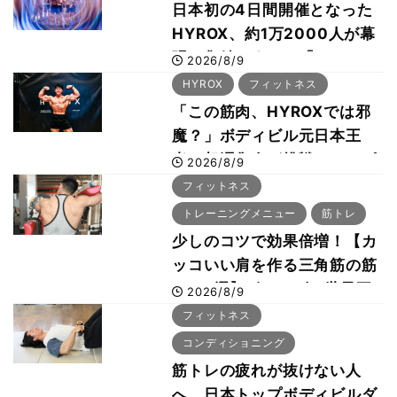
日本初の4日間開催となった
HYROX、約1万2000人が幕
張に集結 すでに「2028、
2026/8/9
29年の大会も準備」
HYROX
フィットネス
「この筋肉、HYROXでは邪
魔？」ボディビル元日本王
者・相澤隼人が挑戦 バーピ
2026/8/9
ーでは驚異の種目2位
フィットネス
トレーニングメニュー
筋トレ
少しのコツで効果倍増！【カ
ッコいい肩を作る三角筋の筋
トレ6選】ボディビル世界王
2026/8/9
者が解説！
フィットネス
コンディショニング
筋トレの疲れが抜けない人
へ 日本トップボディビルダ