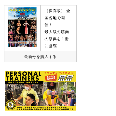
［保存版］ 全
国各地で開
催！
最大級の筋肉
の祭典を１冊
に凝縮
最新号を購入する