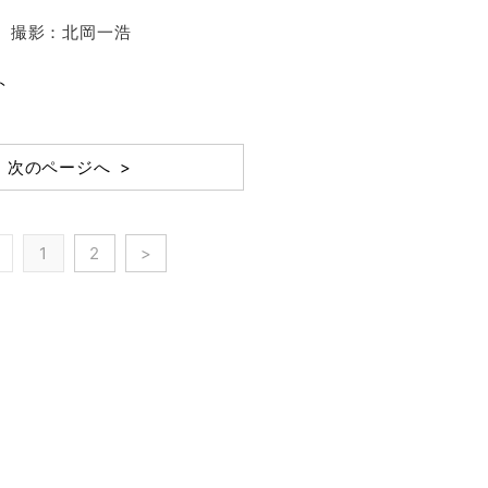
集部 撮影：北岡一浩
ト
次のページへ >
1
2
>