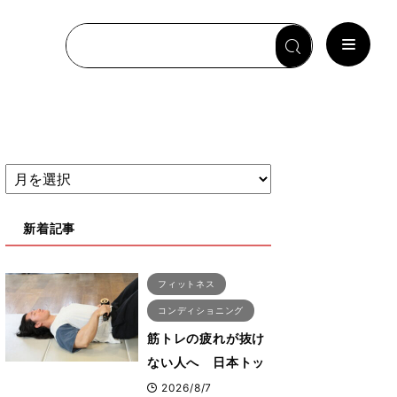
新着記事
フィットネス
コンディショニング
筋トレの疲れが抜け
ない人へ 日本トッ
プボディビルダー・
2026/8/7