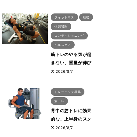
刈川啓志郎が実践す
る「回復習慣」
フィットネス
睡眠
体調管理
コンディショニング
ヘルスケア
筋トレのやる気が起
きない、重量が伸び
ない ボディビル世
2026/8/7
界王者・鈴木雅が教
える食事・睡眠・呼
トレーニング器具
吸の整え方
筋トレ
背中の筋トレに効果
的な、上半身のスク
ワットとも言われた
2026/8/7
最高マシン“ノーチラ