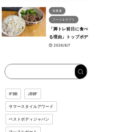
ス・プルオーバーマ
栄養素
シン”とは？
フード＆サプリ
「脚トレ前日に食べ
る理由」トップボデ
ィビルダーが愛用す
2026/8/7
る「米＋牛肉」のシ
ンプル回復メシと
は？
IFBB
JBBF
サマースタイルアワード
ベストボディジャパン
マッスルゲート