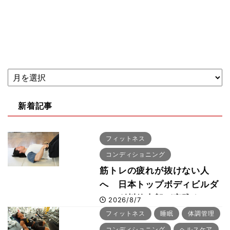
新着記事
フィットネス
コンディショニング
筋トレの疲れが抜けない人
へ 日本トップボディビルダ
ー・刈川啓志郎が実践する
2026/8/7
「回復習慣」
フィットネス
睡眠
体調管理
コンディショニング
ヘルスケア