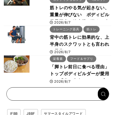
筋トレのやる気が起きない、
重量が伸びない ボディビル
世界王者・鈴木雅が教える食
2026/8/7
事・睡眠・呼吸の整え方
トレーニング器具
筋トレ
背中の筋トレに効果的な、上
半身のスクワットとも言われ
た最高マシン“ノーチラス・
2026/8/7
プルオーバーマシン”とは？
栄養素
フード＆サプリ
「脚トレ前日に食べる理由」
トップボディビルダーが愛用
する「米＋牛肉」のシンプル
2026/8/7
回復メシとは？
IFBB
JBBF
サマースタイルアワード