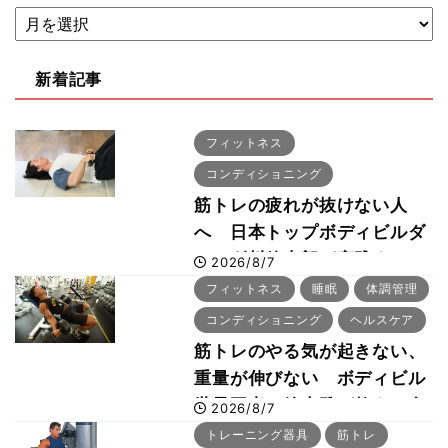
新着記事
フィットネス
コンディショニング
筋トレの疲れが抜けない人
へ 日本トップボディビルダ
ー・刈川啓志郎が実践する
2026/8/7
「回復習慣」
フィットネス
睡眠
体調管理
コンディショニング
ヘルスケア
筋トレのやる気が起きない、
重量が伸びない ボディビル
世界王者・鈴木雅が教える食
2026/8/7
事・睡眠・呼吸の整え方
トレーニング器具
筋トレ