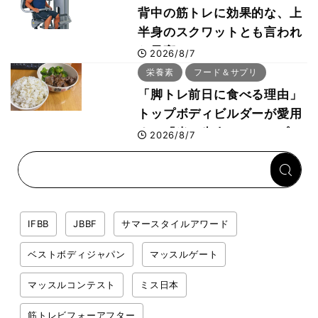
背中の筋トレに効果的な、上
半身のスクワットとも言われ
た最高マシン“ノーチラス・
2026/8/7
プルオーバーマシン”とは？
栄養素
フード＆サプリ
「脚トレ前日に食べる理由」
トップボディビルダーが愛用
する「米＋牛肉」のシンプル
2026/8/7
回復メシとは？
IFBB
JBBF
サマースタイルアワード
ベストボディジャパン
マッスルゲート
マッスルコンテスト
ミス日本
筋トレビフォーアフター