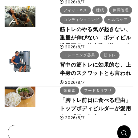
ー・刈川啓志郎が実践する
2026/8/7
「回復習慣」
フィットネス
睡眠
体調管理
コンディショニング
ヘルスケア
筋トレのやる気が起きない、
重量が伸びない ボディビル
世界王者・鈴木雅が教える食
2026/8/7
事・睡眠・呼吸の整え方
トレーニング器具
筋トレ
背中の筋トレに効果的な、上
半身のスクワットとも言われ
た最高マシン“ノーチラス・
2026/8/7
プルオーバーマシン”とは？
栄養素
フード＆サプリ
「脚トレ前日に食べる理由」
トップボディビルダーが愛用
する「米＋牛肉」のシンプル
2026/8/7
回復メシとは？