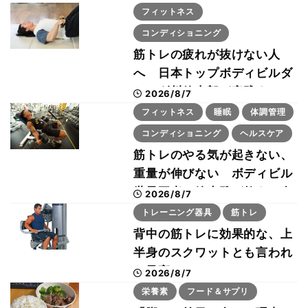
フィットネス
コンディショニング
筋トレの疲れが抜けない人
へ 日本トップボディビルダ
ー・刈川啓志郎が実践する
2026/8/7
「回復習慣」
フィットネス
睡眠
体調管理
コンディショニング
ヘルスケア
筋トレのやる気が起きない、
重量が伸びない ボディビル
世界王者・鈴木雅が教える食
2026/8/7
事・睡眠・呼吸の整え方
トレーニング器具
筋トレ
背中の筋トレに効果的な、上
半身のスクワットとも言われ
た最高マシン“ノーチラス・
2026/8/7
プルオーバーマシン”とは？
栄養素
フード＆サプリ