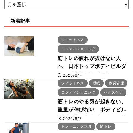
新着記事
フィットネス
コンディショニング
筋トレの疲れが抜けない人
へ 日本トップボディビルダ
ー・刈川啓志郎が実践する
2026/8/7
「回復習慣」
フィットネス
睡眠
体調管理
コンディショニング
ヘルスケア
筋トレのやる気が起きない、
重量が伸びない ボディビル
世界王者・鈴木雅が教える食
2026/8/7
事・睡眠・呼吸の整え方
トレーニング器具
筋トレ