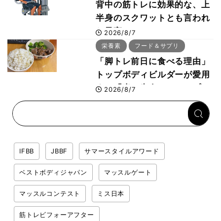
背中の筋トレに効果的な、上
半身のスクワットとも言われ
た最高マシン“ノーチラス・
2026/8/7
プルオーバーマシン”とは？
栄養素
フード＆サプリ
「脚トレ前日に食べる理由」
トップボディビルダーが愛用
する「米＋牛肉」のシンプル
2026/8/7
回復メシとは？
IFBB
JBBF
サマースタイルアワード
ベストボディジャパン
マッスルゲート
マッスルコンテスト
ミス日本
筋トレビフォーアフター