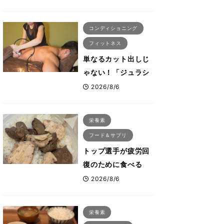
ないタンパク質＆腸
活コンボ
コンディショニング
フィットネス
単なるカット出しじ
ゃない！「ジュラシ
ック筋膜リリース」
2026/8/6
が口コミだけで大ヒ
ットした納得の理
栄養素
由 木澤大祐が解説
フード＆サプリ
トップ選手が疲労回
復のために食べる
「リカバリー飯」と
2026/8/6
は？専門家が絶賛し
た鶏レバー活用法
栄養素