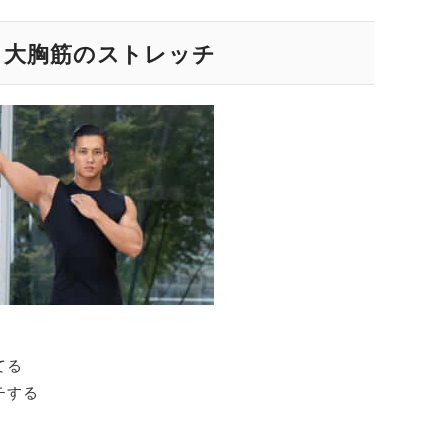
と大胸筋のストレッチ
てる
チする