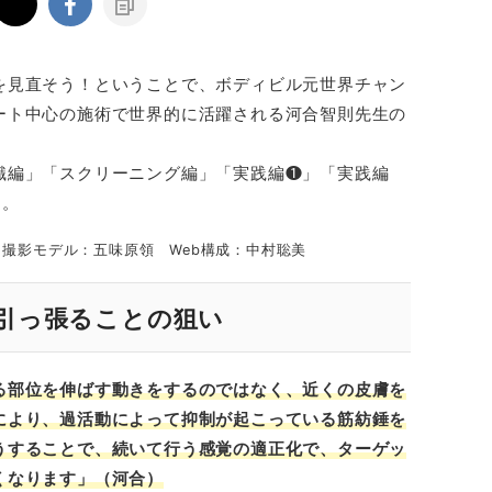
を見直そう！ということで、ボディビル元世界チャン
ート中心の施術で世界的に活躍される河合智則先生の
識編」「スクリーニング編」「実践編❶」「実践編
く。
撮影モデル：五味原領 Web構成：中村聡美
引っ張ることの狙い
る部位を伸ばす動きをするのではなく、近くの皮膚を
により、過活動によって抑制が起こっている筋紡錘を
うすることで、続いて行う感覚の適正化で、ターゲッ
くなります」（河合）