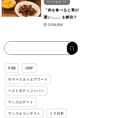
フード＆サプリ
「肉を食べると胃が
重い……」を解決？
トップボディビルダ
2026/8/6
ーのリカバリー飯を
専門家がロジカル解
説
IFBB
JBBF
サマースタイルアワード
ベストボディジャパン
マッスルゲート
マッスルコンテスト
ミス日本