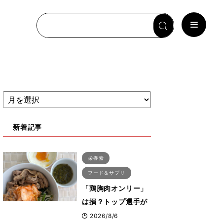
新着記事
栄養素
フード＆サプリ
「鶏胸肉オンリー」
は損？トップ選手が
実践する疲労を残さ
2026/8/6