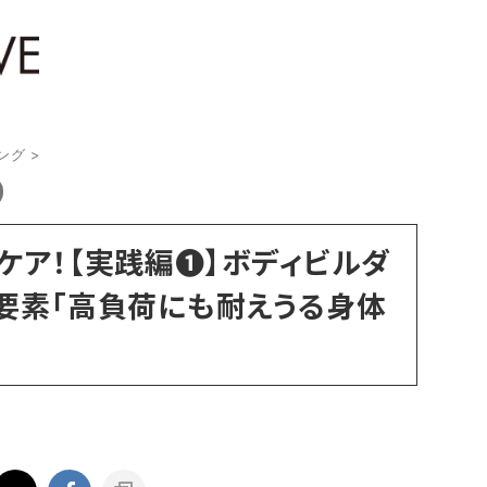
ング
>
ケア！【実践編❶】ボディビルダ
要素「高負荷にも耐えうる身体